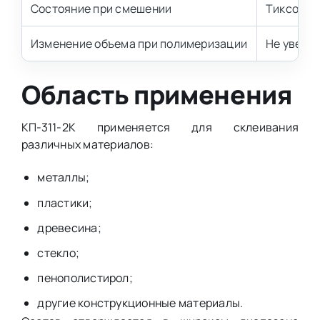
Состояние при смешении
Тиксотро
Изменение объема при полимеризации
Не увели
Область применения
КП-311-2К применяется для склеивания
различных материалов:
металлы;
пластики;
древесина;
стекло;
пенополистирол;
другие конструкционные материалы.