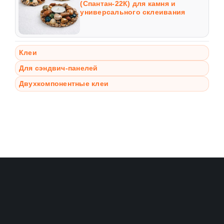
(Спантан-22К) для камня и
универсального склеивания
Клеи
Для сэндвич-панелей
Двухкомпонентные клеи