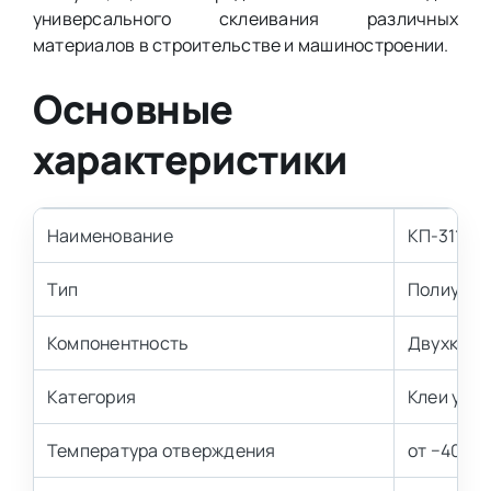
универсального склеивания различных
материалов в строительстве и машиностроении.
Основные
характеристики
Наименование
КП-311
Тип
Полиурет
Компонентность
Двухкомп
Категория
Клеи уни
Температура отверждения
от −40 до