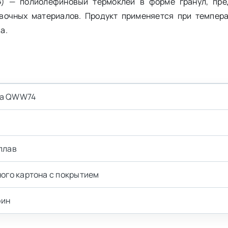
) — полиолефиновый термоклей в форме гранул, пре
овочных материалов. Продукт применяется при темпера
а.
a QWW74
плав
ного картона с покрытием
фин