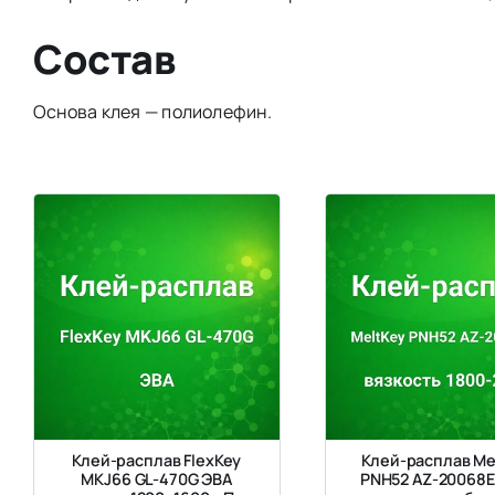
Состав
Основа клея — полиолефин.
Клей-расплав FlexKey
Клей-расплав Me
MKJ66 GL-470G ЭВА
PNH52 AZ-20068E