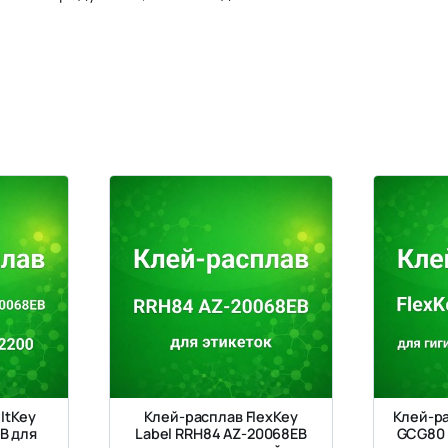
ltKey
Клей-расплав FlexKey
Клей-ра
B для
Label RRH84 AZ-20068EB
GCG80 