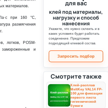
для вас
ных материалов.
клей под материалы,
нагрузку и способ
Па·с при 160 °C,
нанесения
атура размягчения
Укажите, что нужно склеить и в
г.
каких условиях будет работать
соединение. Предложим
в, лотков, POSM-
подходящий клеевой состав.
я замороженные и
Запросить подбор
Смотрите также
Клей-расплав
MeltKey VAL14 FP-
100 для фиксации
первого листа
гигиенической
бумаги