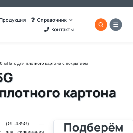
Продукция
Справочник
Контакты
мПа·с для плотного картона с покрытием
5G
плотного картона
Подберём
4 (GL-485G) —
х для склеивания