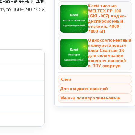
дназначенный для
Клей тиссью
туре 160–190 °C и
WELTEX FP 100
(GKL-007) водно-
дисперсионный,
вязкость 4000–
7000 сП
Однокомпонентный
полиуретановый
клей Спантан-1К
для склеивания
сэндвич-панелей
и ППУ скорлуп
Клеи
Для сэндвич-панелей
Мешки полипропиленовые