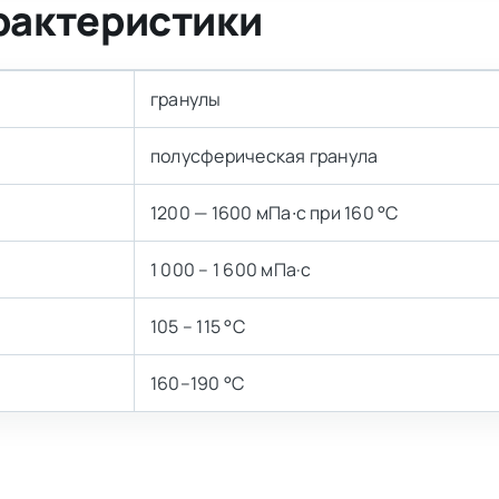
рактеристики
гранулы
полусферическая гранула
1200 — 1600 мПа∙с при 160 °C
1 000 – 1 600 мПа·с
105 – 115 °C
160–190 °C