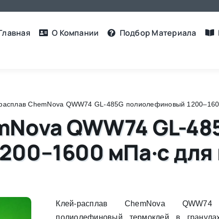
Главная
О Компании
Подбор Материалa
расплав ChemNova QWW74 GL-485G полиолефиновый 1200–1600 
mNova QWW74 GL-48
200–1600 мПа·с для 
Клей-расплав ChemNova QWW7
полиолефиновый термоклей в гранула