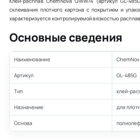
Клей-расплав ChemNova QWW74 (артикул GL-485G
склеивания плотного картона с покрытием и упак
характеризуется контролируемой вязкостью расплав
Основные сведения
Наименование
ChemNov
Артикул
GL-485G
Тип
клей-рас
Назначение
для плот
Основа
полиоле