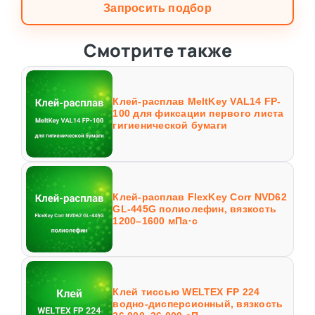
Запросить подбор
Смотрите также
Клей-расплав MeltKey VAL14 FP-
100 для фиксации первого листа
гигиенической бумаги
Клей-расплав FlexKey Corr NVD62
GL-445G полиолефин, вязкость
1200–1600 мПа·с
Клей тиссью WELTEX FP 224
водно-дисперсионный, вязкость