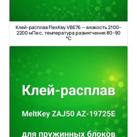
Клей-расплав FlexKey VBE76 — вязкость 2100–
2200 мПа·с, температура размягчения 80–90
°C