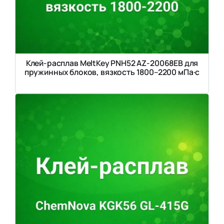
Клей-расплав MeltKey PNH52 AZ-20068EB для
пружинных блоков, вязкость 1800–2200 мПа·с