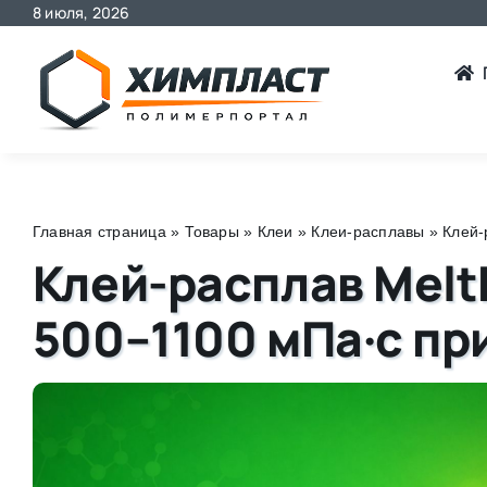
8 июля, 2026
Skip
to
content
Главная страница
»
Товары
»
Клеи
»
Клеи-расплавы
»
Клей-
Клей-расплав Mel
500–1100 мПа·с при