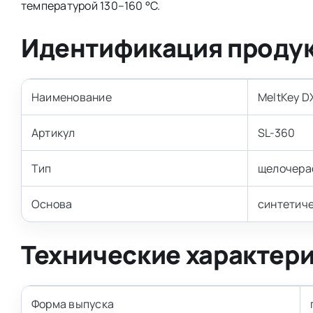
температурой 130–160 °C.
Идентификация проду
Наименование
MeltKey D
Артикул
SL-360
Тип
щелочера
Основа
синтетич
Технические характер
Форма выпуска