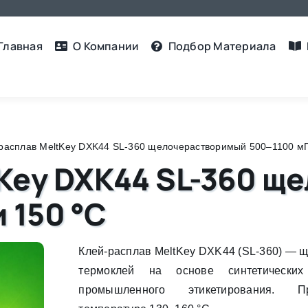
Главная
О Компании
Подбор Материалa
расплав MeltKey DXK44 SL-360 щелочерастворимый 500–1100 мП
tKey DXK44 SL-360 
 150 °C
Клей-расплав MeltKey DXK44 (SL-360) — 
термоклей на основе синтетически
промышленного этикетирования. П