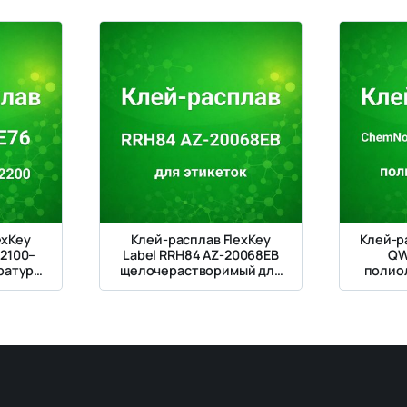
exKey
Клей-расплав FlexKey
Клей-р
 2100–
Label RRH84 AZ-20068EB
QW
ратура
щелочерастворимый для
полио
90 °C
этикеток
1600 м
карт