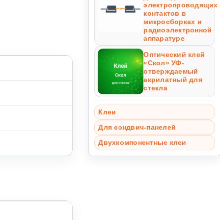
электропроводящих
контактов в
микросборках и
радиоэлектронной
аппаратуре
Оптический клей
«Скол» УФ-
отверждаемый
акрилатный для
стекла
Клеи
Для сэндвич-панелей
Двухкомпонентные клеи