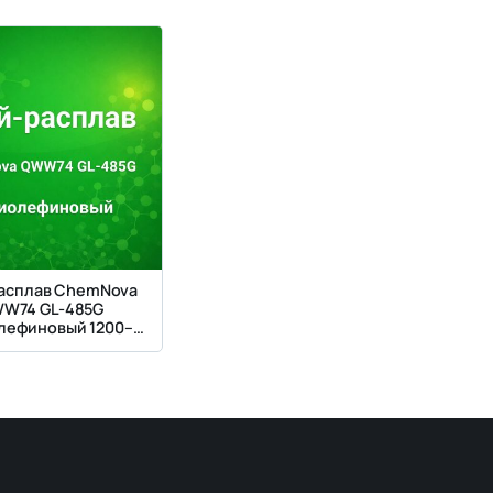
асплав ChemNova
W74 GL-485G
лефиновый 1200–
Па·с для плотного
она с покрытием