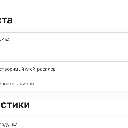
кта
XK44
створимый клей-расплав
еские полимеры
истики
подушка