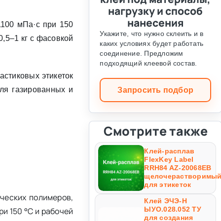
нагрузку и способ
нанесения
1100 мПа·с при 150
Укажите, что нужно склеить и в
,5–1 кг с фасовкой
каких условиях будет работать
соединение. Предложим
подходящий клеевой состав.
астиковых этикеток
ля газированных и
Запросить подбор
Смотрите также
Клей-расплав
FlexKey Label
RRH84 AZ-20068EB
щелочерастворимы
для этикеток
ческих полимеров,
Клей ЭЧЭ-Н
ЫУО.028.052 ТУ
и 150 °C и рабочей
для создания