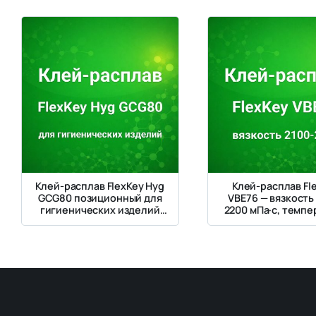
Клей-расплав FlexKey Hyg
Клей-расплав Fl
GCG80 позиционный для
VBE76 — вязкость
гигиенических изделий
2200 мПа·с, темпе
135–150 °C
размягчения 80–