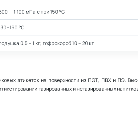
500 — 1 100 мПа·с при 150 °C
130–160 °C
подушка 0,5 – 1 кг; гофрокороб 10 – 20 кг
иковых этикеток на поверхности из ПЭТ, ПВХ и ПЭ. Выс
тикетировании газированных и негазированных напитков