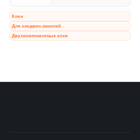
Клеи
Для сэндвич-панелей
Двухкомпонентные клеи