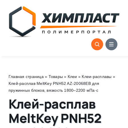
Skip
to
content
Главная страница
»
Товары
»
Клеи
»
Клеи-расплавы
»
Клей-расплав MeltKey PNH52 AZ-20068EB для
пружинных блоков, вязкость 1800–2200 мПа·с
Клей-расплав
MeltKey PNH52