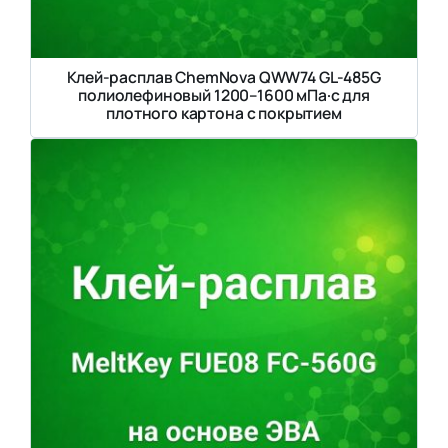
Клей-расплав ChemNova QWW74 GL-485G
полиолефиновый 1200–1600 мПа·с для
плотного картона с покрытием