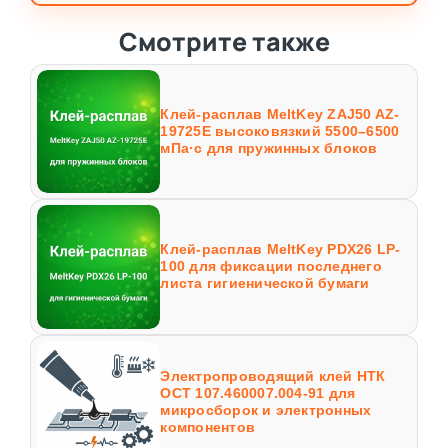
Смотрите также
Клей-расплав MeltKey ZAJ50 AZ-
19725E высоковязкий 5500–6500
мПа·с для пружинных блоков
Клей-расплав MeltKey PDX26 LP-
100 для фиксации последнего
листа гигиенической бумаги
Электропроводящий клей НТК
ОСТ 107.460007.004-91 для
микросборок и электронных
компонентов