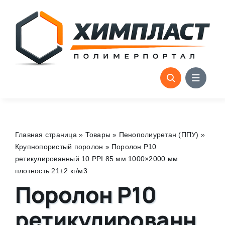
Skip
to
content
Главная страница
»
Товары
»
Пенополиуретан (ППУ)
»
Крупнопористый поролон
»
Поролон P10
ретикулированный 10 PPI 85 мм 1000×2000 мм
плотность 21±2 кг/м3
Поролон P10
ретикулированн