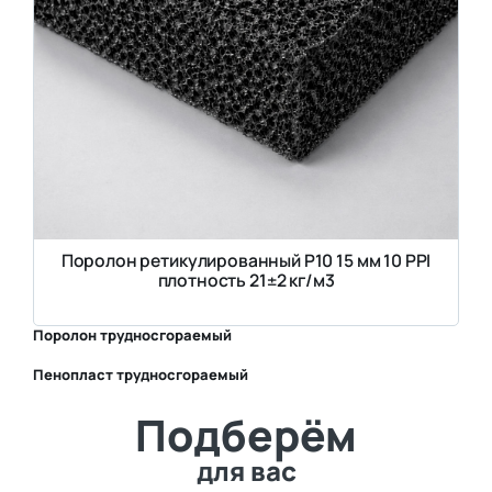
Поролон ретикулированный P10 15 мм 10 PPI
плотность 21±2 кг/м3
Поролон трудносгораемый
Пенопласт трудносгораемый
⛶
Подберём
⛶
для вас