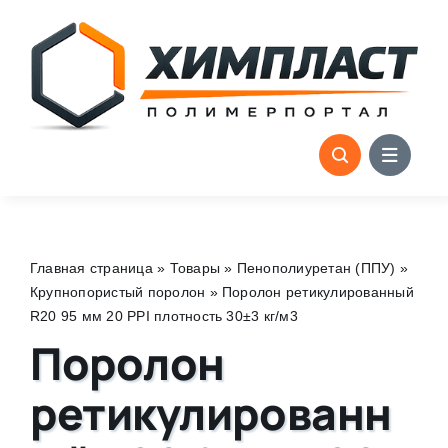
Skip
to
content
Главная страница
»
Товары
»
Пенополиуретан (ППУ)
»
Крупнопористый поролон
»
Поролон ретикулированный
R20 95 мм 20 PPI плотность 30±3 кг/м3
Поролон
ретикулированн