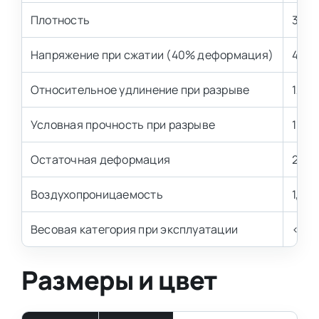
Плотность
30 к
Напряжение при сжатии (40% деформация)
4,2±
Относительное удлинение при разрыве
120 
Условная прочность при разрыве
110 
Остаточная деформация
2,0-
Воздухопроницаемость
1,7-2
Весовая категория при эксплуатации
< 80 
Размеры и цвет