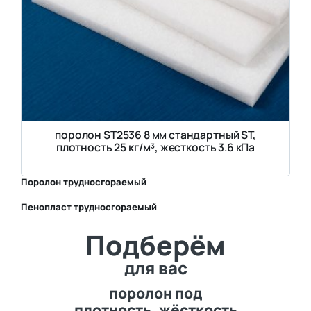
поролон ST2536 8 мм стандартный ST,
плотность 25 кг/м³, жесткость 3.6 кПа
Поролон трудносгораемый
Пенопласт трудносгораемый
⛶
Подберём
⛶
для вас
поролон под
плотность, жёсткость