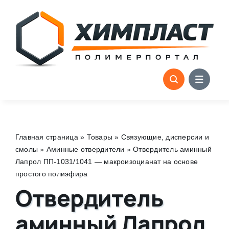
Skip
to
content
Главная страница
»
Товары
»
Связующие, дисперсии и
смолы
»
Аминные отвердители
»
Отвердитель аминный
Лапрол ПП-1031/1041 — макроизоцианат на основе
простого полиэфира
Отвердитель
аминный Лапрол