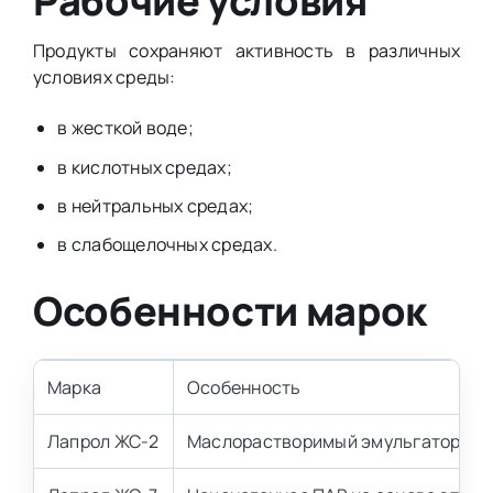
Рабочие условия
Продукты сохраняют активность в различных
условиях среды:
в жесткой воде;
в кислотных средах;
в нейтральных средах;
в слабощелочных средах.
Особенности марок
Марка
Особенность
Лапрол ЖС-2
Маслорастворимый эмульгатор