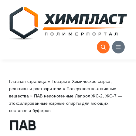
Skip
to
content
Главная страница
»
Товары
»
Химическое сырье,
реактивы и растворители
»
Поверхностно-активные
вещества
»
ПАВ неионогенные Лапрол ЖС-2, ЖС-7 —
этоксилированные жирные спирты для моющих
составов и буферов
ПАВ