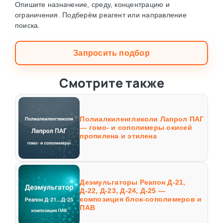
Опишите назначение, среду, концентрацию и
ограничения. Подберём реагент или направление
поиска.
Запросить подбор
Смотрите также
Полиалкиленгликоли Лапрол ПАГ
— гомо- и сополимеры окисей
пропилена и этилена
Деэмульгаторы Реапон Д-21,
Д-22, Д-23, Д-24, Д-25 —
композиция блок-сополимеров и
ПАВ