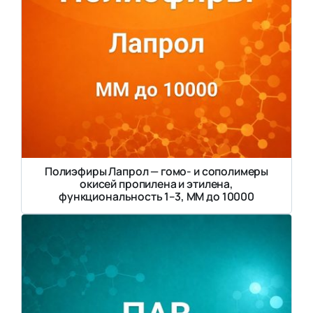
Полиэфиры Лапрол — гомо- и сополимеры
окисей пропилена и этилена,
функциональность 1–3, ММ до 10000