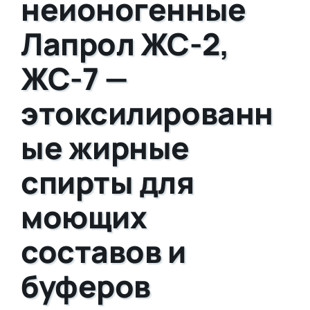
неионогенные
Лапрол ЖС-2,
ЖС-7 —
этоксилированн
ые жирные
спирты для
моющих
составов и
буферов