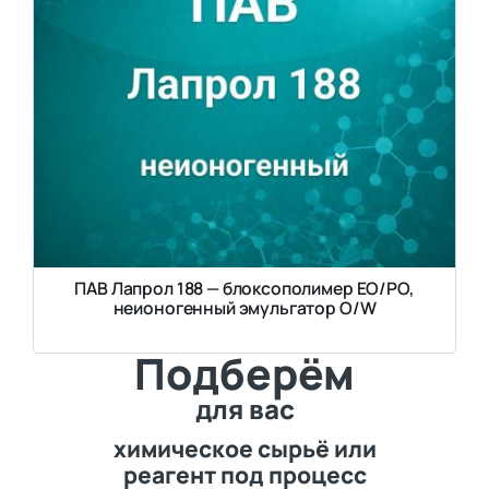
ПАВ Лапрол 188 — блоксополимер EO/PO,
неионогенный эмульгатор O/W
Подберём
для вас
химическое сырьё или
реагент под процесс