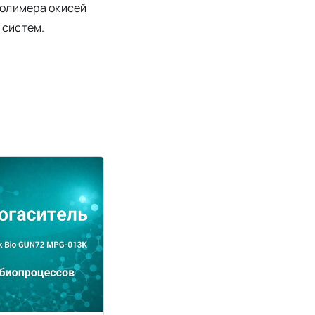
полимера окисей
 систем.