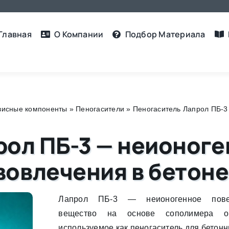
Главная
О Компании
Подбор Материалa
рвисные компоненты
»
Пеногасители
»
Пеногаситель Лапрол ПБ-3
ол ПБ-3 — неионоге
вовлечения в бетоне
Лапрол ПБ-3 — неионогенное поверх
вещество на основе сополимера ок
используемое как пеногаситель для бетонн