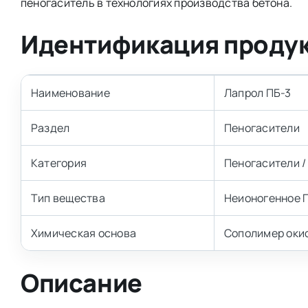
пеногаситель в технологиях производства бетона.
Идентификация проду
Наименование
Лапрол ПБ-3
Раздел
Пеногасители
Категория
Пеногасители /
Тип вещества
Неионогенное 
Химическая основа
Сополимер оки
Описание