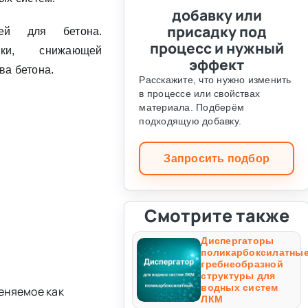
добавку или
присадку под
лей для бетона.
процесс и нужный
ки, снижающей
эффект
ва бетона.
Расскажите, что нужно изменить
в процессе или свойствах
материала. Подберём
подходящую добавку.
Запросить подбор
Смотрите также
Диспергаторы
поликарбоксилатны
гребнеобразной
структуры для
водных систем
еняемое как
ЛКМ