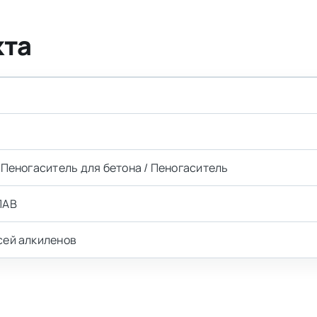
кта
 Пеногаситель для бетона / Пеногаситель
ПАВ
сей алкиленов