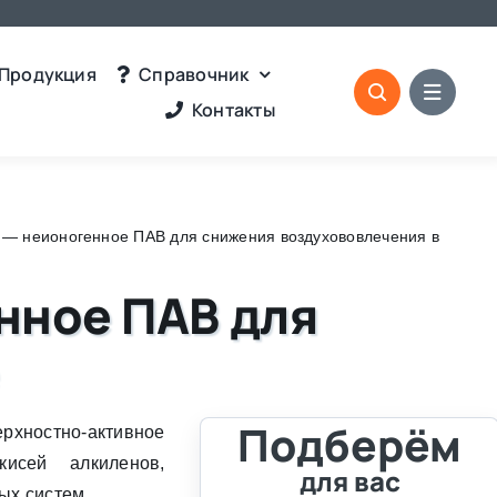
Продукция
Справочник
Контакты
 — неионогенное ПАВ для снижения воздухововлечения в
нное ПАВ для
Подберём
ностно-активное
исей алкиленов,
для вас
ых систем.