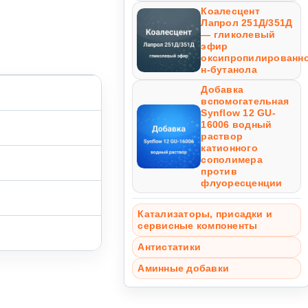
Коалесцент
Лапрол 251Д/351Д
— гликолевый
эфир
оксипропилированн
н-бутанола
Добавка
вспомогательная
Synflow 12 GU-
16006 водный
раствор
катионного
сополимера
против
флуоресценции
Катализаторы, присадки и
сервисные компоненты
Антистатики
Аминные добавки