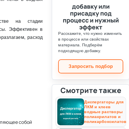
добавку или
присадку под
процесс и нужный
дстве на стадии
эффект
ссы. Эффективен в
Расскажите, что нужно изменить
разлагаем, расход
в процессе или свойствах
материала. Подберём
подходящую добавку.
Запросить подбор
Смотрите также
Диспергаторы для
ЛКМ и клеев
водные растворы
полиакрилатов и
вляющее собой
поликарбоксилатов