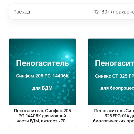
Расход
12–30 г/т сахарн
Пеногаситель Синфом 205
Пеногаситель Син
PG-14406K для мокрой
325 FPG-014 д
части БДМ, вязкость 70–
биологических пр
120 мм²/с