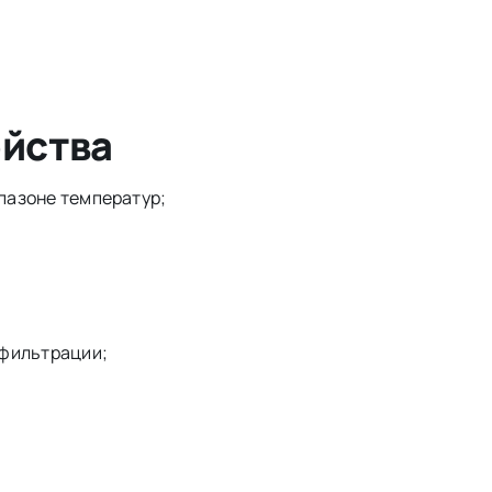
йства
пазоне температур;
 фильтрации;