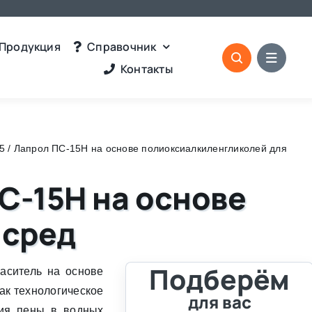
Продукция
Справочник
Контакты
5 / Лапрол ПС-15Н на основе полиоксиалкиленгликолей для
С-15Н на основе
 сред
Подберём
аситель на основе
ак технологическое
для вас
ния пены в водных