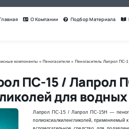
Главная
О Компании
Подбор Материалa
рвисные компоненты
»
Пеногасители
»
Пеногаситель Лапрол ПС-1
ол ПС-15 / Лапрол П
ликолей для водных
Лапрол ПС-15 / Лапрол ПС-15Н — пеног
полиоксиалкиленгликолей, применяемый к
вспомогательное средство для подавле