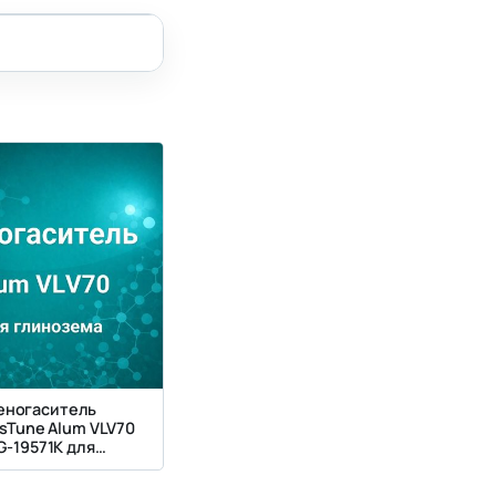
еногаситель
sTune Alum VLV70
G-19571K для
одства глинозема