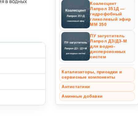
я в водных
Коалесцент
Лапрол 351Д —
гидрофобный
гликолевый эфир
ММ 350
ПУ загуститель
Лапрол ДЗ/ДЗ-М
для водно-
дисперсионных
систем
Катализаторы, присадки и
сервисные компоненты
Антистатики
Аминные добавки