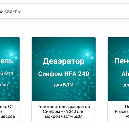
ой свеклы
екс СТ
Пеногаситель-деаэратор
П
ля
Синфом HFA 240 для
Proces
оцессов
мокрой части БДМ
P
произв