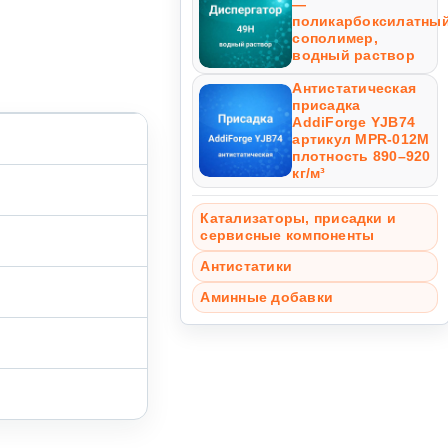
—
поликарбоксилатны
сополимер,
водный раствор
Антистатическая
присадка
AddiForge YJB74
артикул MPR-012M
плотность 890–920
кг/м³
Катализаторы, присадки и
сервисные компоненты
Антистатики
Аминные добавки