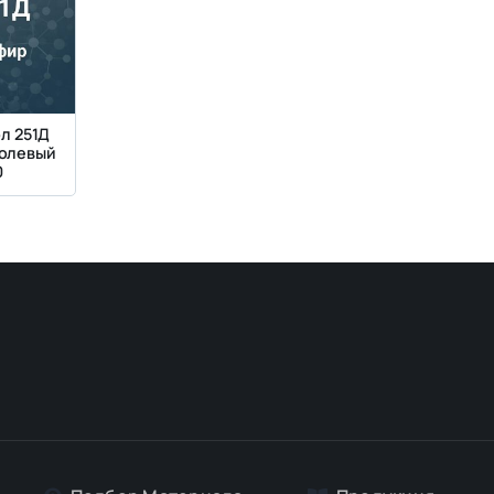
л 251Д
олевый
0