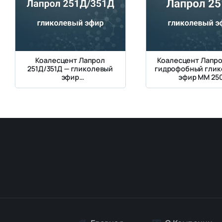
Коалесцент Лапрол
Коалесцент Лапро
251Д/351Д — гликолевый
гидрофобный глик
эфир
эфир ММ 25
оксипропилированного н-
бутанола