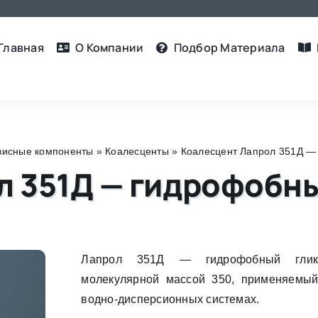
Главная
О Компании
Подбор Материалa
рвисные компоненты
»
Коалесценты
»
Коалесцент Лапрол 351Д —
л 351Д — гидрофобн
Лапрол 351Д — гидрофобный гли
молекулярной массой 350, применяемый
водно-дисперсионных системах.