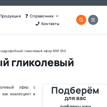
Продукция
Справочник
Контакты
 гидрофобный гликолевый эфир ММ 350
ый гликолевый
Подберём
колевый эфир с
 как коалесцент в
для вас
добавку или