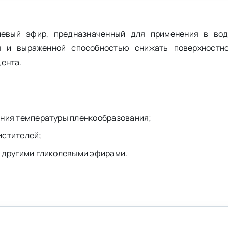
левый эфир, предназначенный для применения в вод
я и выраженной способностью снижать поверхностно
цента.
ения температуры пленкообразования;
истителей;
с другими гликолевыми эфирами.