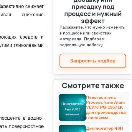
присадку под
эффективно снижает
процесс и нужный
чивая снижение
эффект
Расскажите, что нужно изменить
в процессе или свойствах
 моющих средств и
материала. Подберём
подходящую добавку.
ругими гликолевыми
Запросить подбор
Смотрите также
Пеногаситель
ProcessTune Alum
VLV70 PG-19571K
для производства
лесцента в водно-
глинозема
ать поверхностное
Диспергатор 49Н