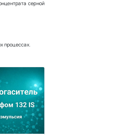
онцентрата серной
х процессах.