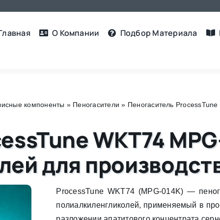
Главная
О Компании
Подбор Материалa
рвисные компоненты
»
Пеногасители
»
Пеногаситель ProcessTune
cessTune WKT74 MPG-
лей для производст
ProcessTune WKT74 (MPG-014K) — пеног
полиалкиленгликолей, применяемый в про
разложении апатитового концентрата серн