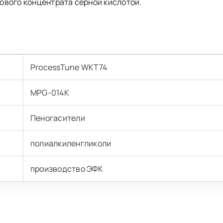
ового концентрата серной кислотой.
ProcessTune WKT74
MPG-014K
Пеногасители
полиалкиленгликоли
производство ЭФК