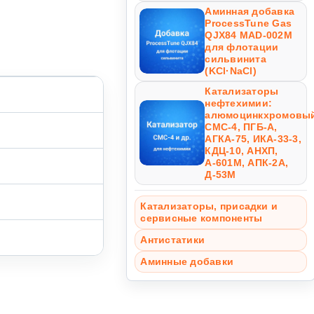
Аминная добавка
ProcessTune Gas
QJX84 MAD-002M
для флотации
сильвинита
(KCl·NaCl)
Катализаторы
нефтехимии:
алюмоцинкхромовый
СМС-4, ПГБ-А,
АГКА-75, ИКА-33-3,
КДЦ-10, АНХП,
А-601М, АПК-2А,
Д-53М
Катализаторы, присадки и
сервисные компоненты
Антистатики
Аминные добавки