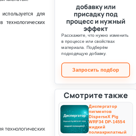
добавку или
присадку под
 используется для
процесс и нужный
в технологических
эффект
Расскажите, что нужно изменить
в процессе или свойствах
материала. Подберём
подходящую добавку.
Запросить подбор
Смотрите также
Диспергатор
пигментов
DisperseX Pig
WRF34 DP-14554
жидкий
ля технологических
полиакрилатный