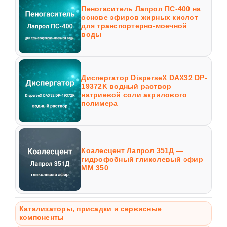
Пеногаситель Лапрол ПС-400 на
основе эфиров жирных кислот
для транспортерно-моечной
воды
Диспергатор DisperseX DAX32 DP-
19372K водный раствор
натриевой соли акрилового
полимера
Коалесцент Лапрол 351Д —
гидрофобный гликолевый эфир
ММ 350
Катализаторы, присадки и сервисные
компоненты