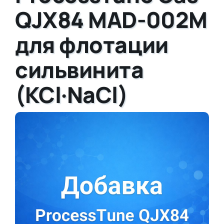
QJX84 MAD-002M
для флотации
сильвинита
(KCl·NaCl)