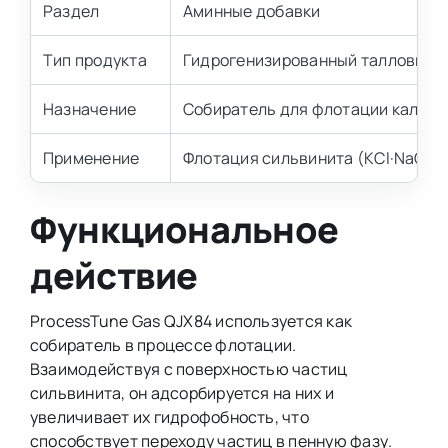
Раздел
Аминные добавки
Тип продукта
Гидрогенизированный талловый 
Назначение
Собиратель для флотации калий
Применение
Флотация сильвинита (KCl·NaCl)
Функциональное
действие
ProcessTune Gas QJX84 используется как
собиратель в процессе флотации.
Взаимодействуя с поверхностью частиц
сильвинита, он адсорбируется на них и
увеличивает их гидрофобность, что
способствует переходу частиц в пенную фазу.