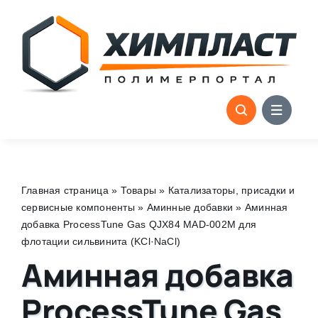
Skip
to
content
Главная страница
»
Товары
»
Катализаторы, присадки и
сервисные компоненты
»
Аминные добавки
»
Аминная
добавка ProcessTune Gas QJX84 MAD-002M для
флотации сильвинита (KCl·NaCl)
Аминная добавка
ProcessTune Gas