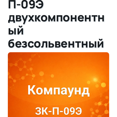
П-09Э
двухкомпонентн
ый
безсольвентный