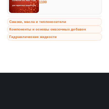
1100
Смазки, масла и теплоносители
Компоненты и основы смазочных добавок
Гидравлические жидкости