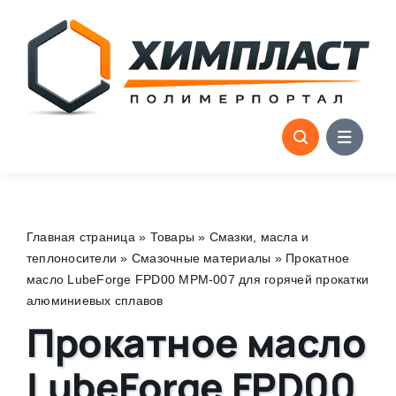
Skip
to
content
Главная страница
»
Товары
»
Смазки, масла и
теплоносители
»
Смазочные материалы
»
Прокатное
масло LubeForge FPD00 MPM-007 для горячей прокатки
алюминиевых сплавов
Прокатное масло
LubeForge FPD00