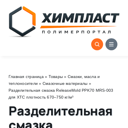
Skip
to
content
Главная страница
»
Товары
»
Смазки, масла и
теплоносители
»
Смазочные материалы
»
Разделительная смазка ReleaseMold PPK70 MRS-003
для ХТС плотность 670–750 кг/м³
Разделительная
смазка