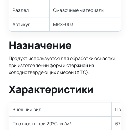
Раздел
Смазочные материалы
Артикул
MRS-003
Назначение
Продукт используется для обработки оснастки
при изготовлении форм и стержней из
холоднотвердеющих смесей (ХТС).
Характеристики
Внешний вид
Прозр
Плотность при 20°С, кг/м³
670–7