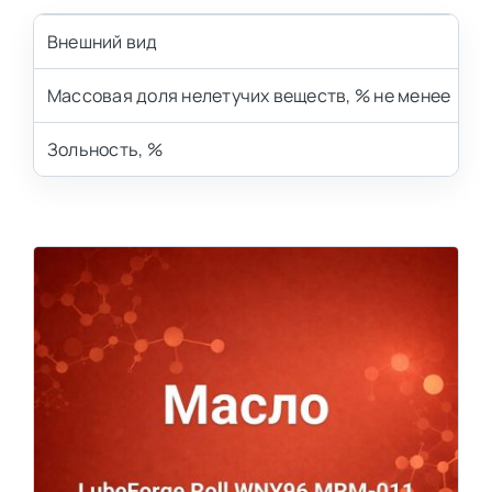
Внешний вид
С
Массовая доля нелетучих веществ, % не менее
9
Зольность, %
1