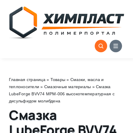
Skip
to
content
Главная страница
»
Товары
»
Смазки, масла и
теплоносители
»
Смазочные материалы
»
Смазка
LubeForge BVV74 MPM-006 высокотемпературная с
дисульфидом молибдена
Смазка
LubeForge BVV74