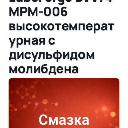
MPM-006
высокотемперат
урная с
дисульфидом
молибдена