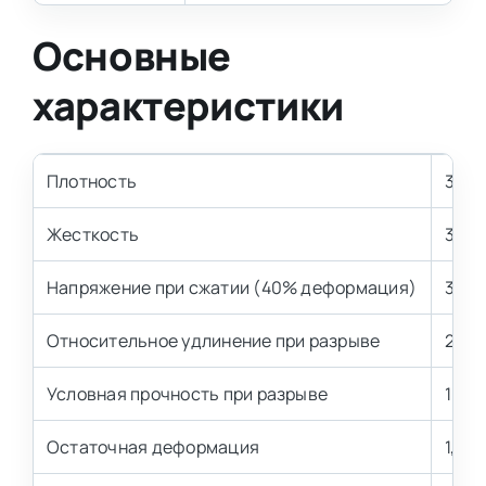
Основные
характеристики
Плотность
30 к
Жесткость
3 кП
Напряжение при сжатии (40% деформация)
3,2±
Относительное удлинение при разрыве
200 
Условная прочность при разрыве
100 
Остаточная деформация
1,5-2