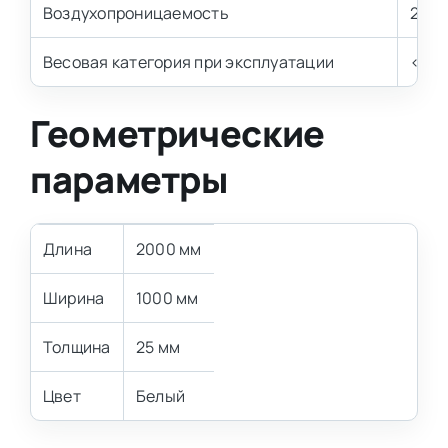
Воздухопроницаемость
2,0-
Весовая категория при эксплуатации
< 80 
Геометрические
параметры
Длина
2000 мм
Ширина
1000 мм
Толщина
25 мм
Цвет
Белый