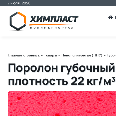
7 июля, 2026
Skip
to
content
Главная страница
»
Товары
»
Пенополиуретан (ППУ)
»
Губо
Поролон губочный
плотность 22 кг/м³