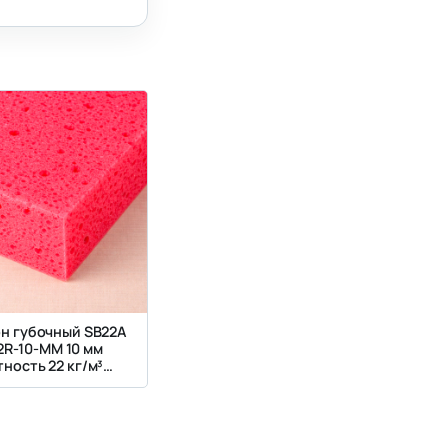
н губочный SB22A
2R-10-MM 10 мм
ность 22 кг/м³
красный