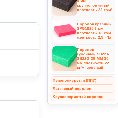
8 мм
крупнопористый
плотность 22 кг/м³
Поролон красный
SPG1825 6 мм
плотность 18 кг/м³
жесткость 2.5 кПа
Поролон
губочный SB22A
SB22G-30-MM 30
мм плотность 22
кг/м³ зелёный
Пенополиуретан (ППУ)
Латексный поролон
Крупнопористый поролон