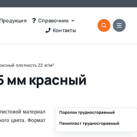
Продукция
Справочник
Контакты
асный плотность 22 кг/м³
5 мм красный
листовой материал
Поролон трудносгораемый
ного цвета. Формат
Пенопласт трудносгораемый
⛶
⛶