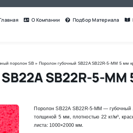
Главная
О Компании
Подбор Материалa
чный поролон SB
»
Поролон губочный SB22A SB22R-5-MM 5 мм кр
 SB22A SB22R-5-MM 
Поролон SB22A SB22R-5-MM — губочный 
толщиной 5 мм, плотностью 22 кг/м³, крас
листа: 1000×2000 мм.