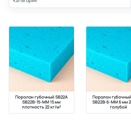
Категория
Поролон губочный SB22A
Поролон губочный
SB22B-15-MM 15 мм
SB22B-6-MM 6 мм 2
плотность 22 кг/м³
голубой