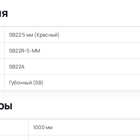
ия
SB22 5 мм (Красный)
SB22R-5-MM
SB22A
Губочный (SB)
ры
1000 мм