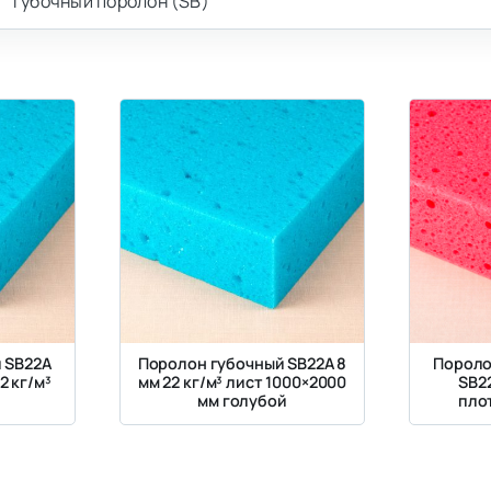
Губочный поролон (SB)
 SB22A
Поролон губочный SB22A 8
Пороло
2 кг/м³
мм 22 кг/м³ лист 1000×2000
SB2
мм голубой
плот