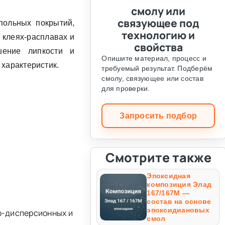
смолу или
связующее под
польных покрытий,
технологию и
в клеях-расплавах и
свойства
шение липкости и
Опишите материал, процесс и
 характеристик.
требуемый результат. Подберём
смолу, связующее или состав
для проверки.
Запросить подбор
Смотрите также
Эпоксидная
композиция Элад
167/167М —
состав на основе
эпоксидиановых
о-дисперсионных и
смол