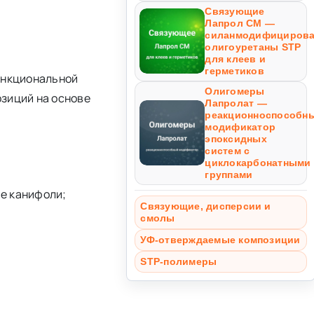
Связующие
Лапрол СМ —
силанмодифициров
олигоуретаны STP
для клеев и
герметиков
ункциональной
Олигомеры
озиций на основе
Лапролат —
реакционноспособн
модификатор
эпоксидных
систем с
циклокарбонатными
группами
е канифоли;
Связующие, дисперсии и
смолы
УФ-отверждаемые композиции
STP-полимеры