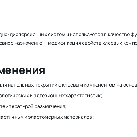
одно-дисперсионных систем и используется в качестве ф
новное назначение — модификация свойств клеевых комп
именения
для напольных покрытий с клеевым компонентом на основ
логических и адгезионных характеристик;
 температурой размягчения;
ластичных и эластомерных материалов;