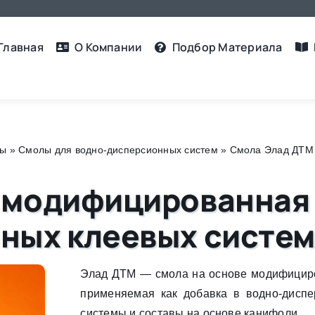
Главная
О Компании
Подбор Материалa
лы
»
Смолы для водно-дисперсионных систем
»
Смола Элад ДТМ
 модифицированная
ных клеевых систем
Элад ДТМ — смола на основе модифицир
применяемая как добавка в водно-дисп
системы и составы на основе канифоли.