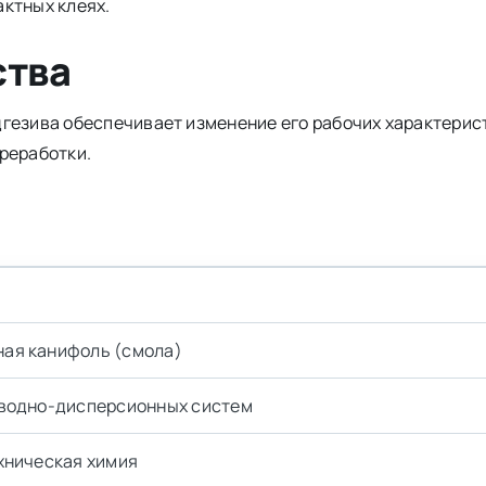
актных клеях.
ства
гезива обеспечивает изменение его рабочих характерис
реработки.
ая канифоль (смола)
 водно-дисперсионных систем
хническая химия