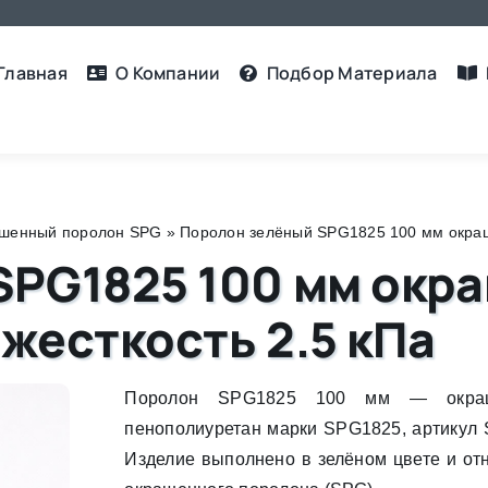
Главная
О Компании
Подбор Материалa
шенный поролон SPG
»
Поролон зелёный SPG1825 100 мм окраше
SPG1825 100 мм окр
 жесткость 2.5 кПа
Поролон SPG1825 100 мм — окраш
пенополиуретан марки SPG1825, артикул
Изделие выполнено в зелёном цвете и отн