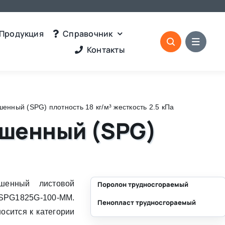
Продукция
Справочник
Контакты
нный (SPG) плотность 18 кг/м³ жесткость 2.5 кПа
ашенный (SPG)
енный листовой
Поролон трудносгораемый
 SPG1825G-100-MM.
Пенопласт трудносгораемый
⛶
осится к категории
⛶