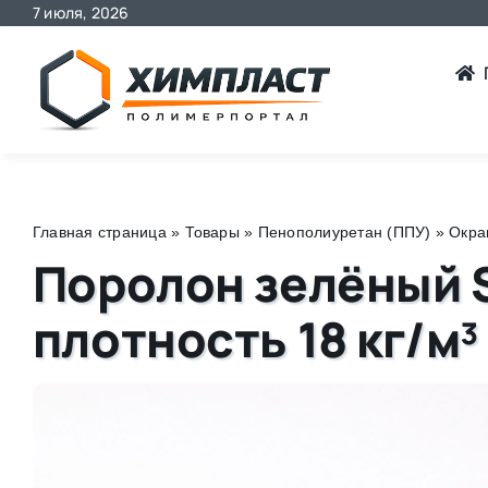
7 июля, 2026
Skip
to
content
Главная страница
»
Товары
»
Пенополиуретан (ППУ)
»
Окра
Поролон зелёный 
плотность 18 кг/м³