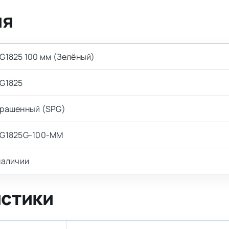
ия
G1825 100 мм (Зелёный)
G1825
рашенный (SPG)
G1825G-100-MM
наличии
истики