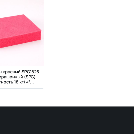
н красный SPG1825
окрашенный (SPG)
ность 18 кг/м³,
ткость 2.5 кПа