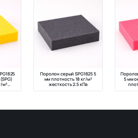
PG1825
Поролон серый SPG1825 5
Пороло
 (SPG)
мм плотность 18 кг/м³
5 мм 
г/м³
жесткость 2.5 кПа
плот
кПа
жес