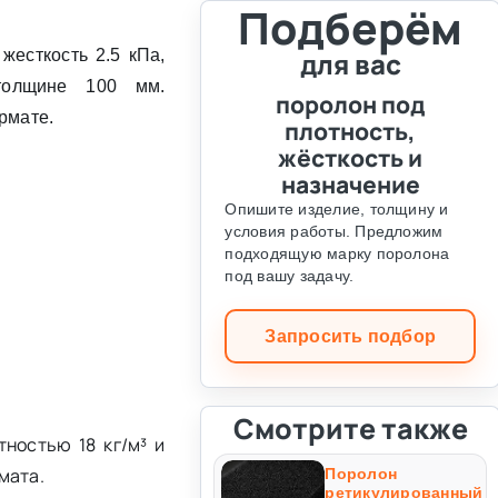
Подберём
жесткость 2.5 кПа,
для вас
толщине 100 мм.
поролон под
рмате.
плотность,
жёсткость и
назначение
Опишите изделие, толщину и
условия работы. Предложим
подходящую марку поролона
под вашу задачу.
Запросить подбор
Смотрите также
ностью 18 кг/м³ и
мата.
Поролон
ретикулированный