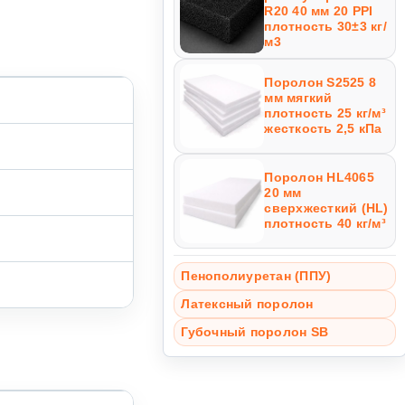
R20 40 мм 20 PPI
плотность 30±3 кг/
м3
Поролон S2525 8
мм мягкий
плотность 25 кг/м³
жесткость 2,5 кПа
Поролон HL4065
20 мм
сверхжесткий (HL)
плотность 40 кг/м³
Пенополиуретан (ППУ)
Латексный поролон
Губочный поролон SB