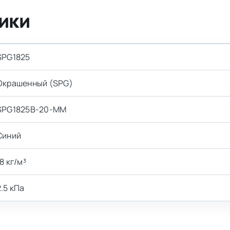
ики
SPG1825
Окрашенный (SPG)
SPG1825B-20-MM
Синий
18 кг/м³
2.5 кПа