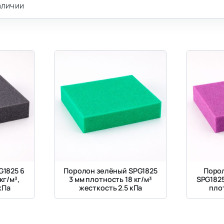
аличии
G1825 6
Поролон зелёный SPG1825
Поро
кг/м³,
3 мм плотность 18 кг/м³
SPG182
кПа
жесткость 2.5 кПа
плот