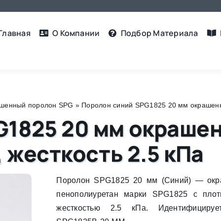
Главная
О Компании
Подбор Материалa
шенный поролон SPG
»
Поролон синий SPG1825 20 мм окрашенный
G1825 20 мм окраше
, жесткость 2.5 кПа
Поролон SPG1825 20 мм (Синий) — окр
пенополиуретан марки SPG1825 с плот
жесткостью 2.5 кПа. Идентифицируе