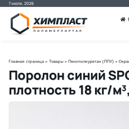
7 июля, 2026
Skip
to
content
Главная страница
»
Товары
»
Пенополиуретан (ППУ)
»
Окра
Поролон синий SP
плотность 18 кг/м³