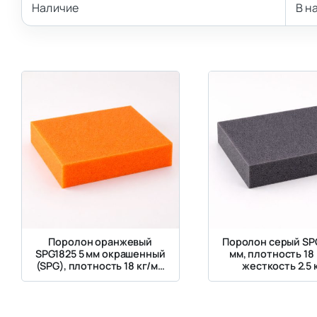
Наличие
В н
Поролон оранжевый
Поролон серый SP
SPG1825 5 мм окрашенный
мм, плотность 18 
(SPG), плотность 18 кг/м³,
жесткость 2.5 
жесткость 2.5 кПа