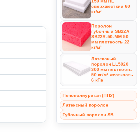
150 мм HL
сверхжесткий 60
кг/м³
Поролон
губочный SB22A
SB22R-50-MM 50
мм плотность 22
кг/м³
Латексный
поролон LL5020
300 мм плотность
50 кг/м³ жесткость
6 кПа
Пенополиуретан (ППУ)
Латексный поролон
Губочный поролон SB