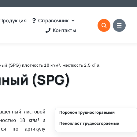
Продукция
Справочник
Контакты
 (SPG) плотность 18 кг/м³, жесткость 2.5 кПа
нный (SPG)
ашенный листовой
Поролон трудносгораемый
ностью 18 кг/м³ и
Пенопласт трудносгораемый
⛶
тся по артикулу
⛶