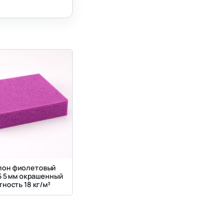
лон фиолетовый
5 5 мм окрашенный
ность 18 кг/м³