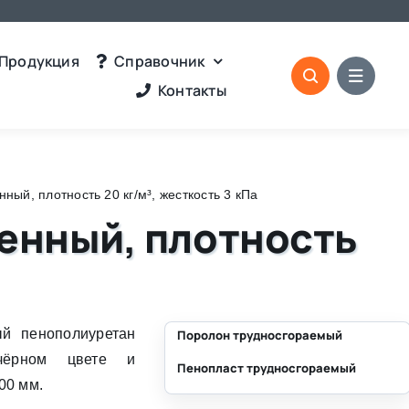
Продукция
Справочник
Контакты
й, плотность 20 кг/м³, жесткость 3 кПа
енный, плотность
й пенополиуретан
Поролон трудносгораемый
чёрном цвете и
Пенопласт трудносгораемый
⛶
00 мм.
⛶