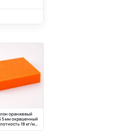
лон оранжевый
5 5 мм окрашенный
плотность 18 кг/м³,
ткость 2.5 кПа