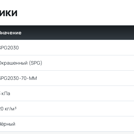
ики
Значение
SPG2030
Окрашенный (SPG)
SPG2030-70-MM
3 кПа
20 кг/м³
Чёрный