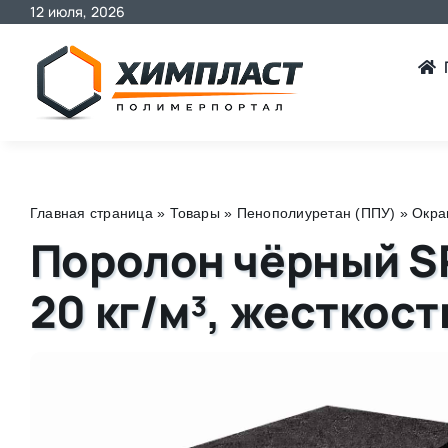
12 июля, 2026
Skip
to
content
Главная страница
»
Товары
»
Пенополиуретан (ППУ)
»
Окра
Поролон чёрный S
20 кг/м³, жесткост