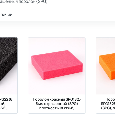
ашенный поролон (SPG)
аличии
PG2236
Поролон красный SPG1825
Поро
ый,
5 мм окрашенный (SPG)
SPG182
/м³,
плотность 18 кг/м³,
(SPG), 
кПа
жесткость 2.5 кПа
жес