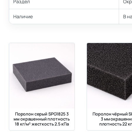
Раздел
Окр
Наличие
В н
Поролон серый SPG1825 3
Поролон чёрный S
мм окрашенный плотность
3 мм окрашенн
18 кг/м³ жесткость 2.5 кПа
плотность 22 кг
жесткость 3.6 