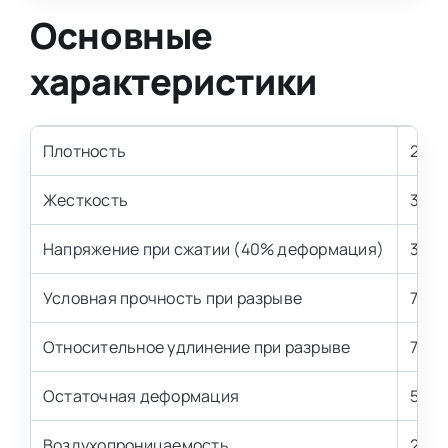
Основные
характеристики
Плотность
20 к
Жесткость
3.6 
Напряжение при сжатии (40% деформация)
3,0±
Условная прочность при разрыве
70 к
Относительное удлинение при разрыве
70 %
Остаточная деформация
5,0-
Воздухопроницаемость
2,5-