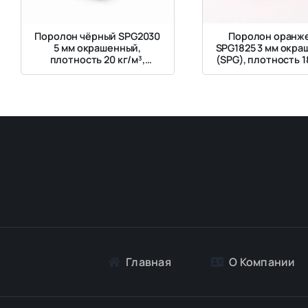
Поролон чёрный SPG2030
Поролон оранж
5 мм окрашенный,
SPG1825 3 мм окр
плотность 20 кг/м³,
(SPG), плотность 18
жесткость 3 кПа
жесткость 2.5 
Главная
О Компании