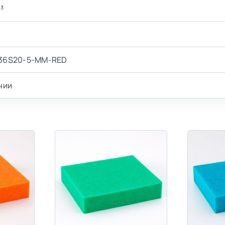
³
а
36S20-5-MM-RED
чии