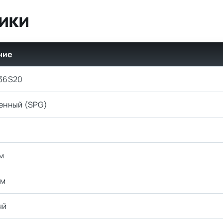
ики
ние
36S20
енный (SPG)
м
мм
ый