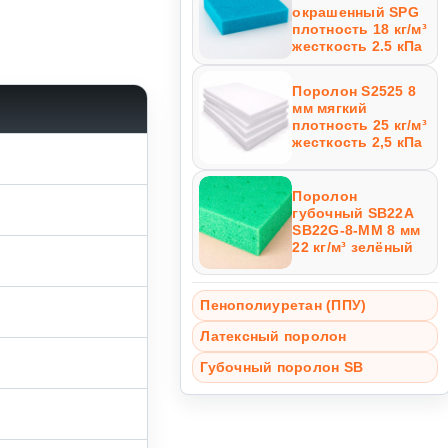
окрашенный SPG
плотность 18 кг/м³
жесткость 2.5 кПа
Поролон S2525 8
мм мягкий
плотность 25 кг/м³
жесткость 2,5 кПа
Поролон
губочный SB22A
SB22G-8-MM 8 мм
22 кг/м³ зелёный
Пенополиуретан (ППУ)
Латексный поролон
Губочный поролон SB