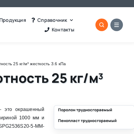
Продукция
Справочник
Контакты
сть 25 кг/м³ жесткость 3.6 кПа
тность 25 кг/м³
 это окрашенный
Поролон трудносгораемый
шириной 1000 мм и
Пенопласт трудносгораемый
⛶
 SPG2536S20-5-MM-
⛶