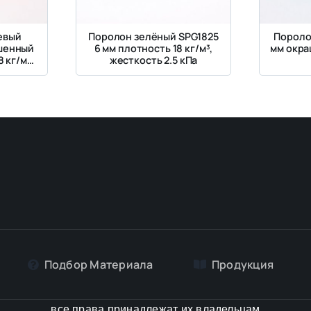
евый
Поролон зелёный SPG1825
Пороло
ашенный
6 мм плотность 18 кг/м³,
мм окра
 кг/м³,
жесткость 2.5 кПа
кПа
Подбор Материалa
Продукция
все права принадлежат их владельцам