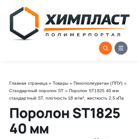
Skip
to
content
Главная страница
»
Товары
»
Пенополиуретан (ППУ)
»
Стандартный поролон ST
»
Поролон ST1825 40 мм
стандартный ST, плотность 18 кг/м³, жесткость 2,5 кПа
Поролон ST1825
40 мм