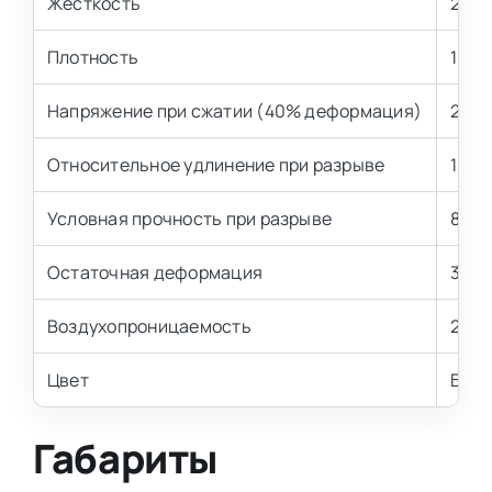
Жесткость
2,5 
Плотность
18 кг
Напряжение при сжатии (40% деформация)
2,5±
Относительное удлинение при разрыве
120 
Условная прочность при разрыве
80 к
Остаточная деформация
3,0-
Воздухопроницаемость
2,7-3
Цвет
Бел
Габариты