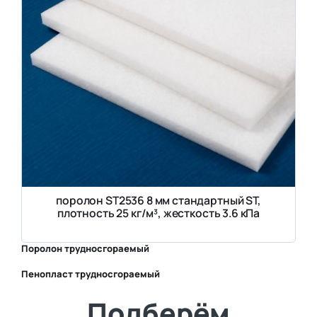
поролон ST2536 8 мм стандартный ST,
плотность 25 кг/м³, жесткость 3.6 кПа
Поролон трудносгораемый
Пенопласт трудносгораемый
⛶
Подберём
⛶