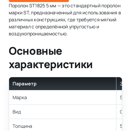
Поролон ST1825 5 мм — это стандартный поролон
марки ST, предназначенный для использования в
различных конструкциях, где требуется мягкий
материал с определённой упругостью и
воздухопроницаемостью.
Основные
характеристики
Параметр
Зна
Марка
ST18
Вид
Стан
Толщина
5 мм