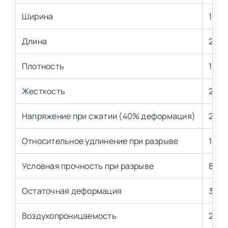
Ширина
1000
Длина
2000
Плотность
18 кг
Жесткость
2,5 
Напряжение при сжатии (40% деформация)
2,5±
Относительное удлинение при разрыве
120 
Условная прочность при разрыве
80 к
Остаточная деформация
3,0-
Воздухопроницаемость
2,7-3