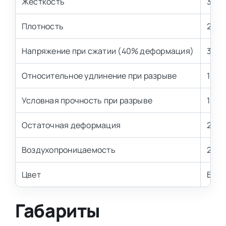
Жесткость
3,6 
Плотность
22 к
Напряжение при сжатии (40% деформация)
3,6±
Относительное удлинение при разрыве
110 
Условная прочность при разрыве
100 
Остаточная деформация
2,8-
Воздухопроницаемость
2,5-
Цвет
Бел
Габариты