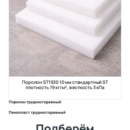
Поролон ST1930 10 мм стандартный ST
плотность 19 кг/м³, жесткость 3 кПа
Поролон трудносгораемый
Пенопласт трудносгораемый
⛶
Подберём
⛶