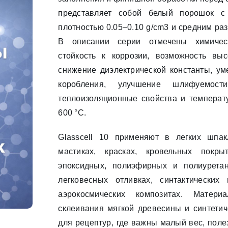
представляет собой белый порошок с
плотностью 0.05–0.10 g/cm3 и средним раз
В описании серии отмечены химическ
стойкость к коррозии, возможность выс
снижение диэлектрической константы, ум
коробления, улучшение шлифуемости,
теплоизоляционные свойства и температу
600 °C.
Glasscell 10 применяют в легких шпакл
мастиках, красках, кровельных покр
эпоксидных, полиэфирных и полиурета
легковесных отливках, синтактических
аэрокосмических композитах. Матер
склеивания мягкой древесины и синтетич
для рецептур, где важны малый вес, пол