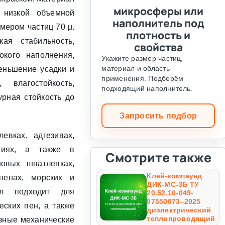
микросферы или
 низкой объемной
наполнитель под
мером частиц 70 µ.
плотность и
ая стабильность,
свойства
окого наполнения,
Укажите размер частиц,
материал и область
еньшение усадки и
применения. Подберём
 влагостойкость,
подходящий наполнитель.
рная стойкость до
Запросить подбор
евках, адгезивах,
ытиях, а также в
Смотрите также
новых шпатлевках,
Клей-компаунд
 пенах, морских и
ДИК-МС-3Б ТУ
иал подходит для
20.52.10-049-
07550073–2025
еских пен, а также
диэлектрический
теплопроводящий
езные механические