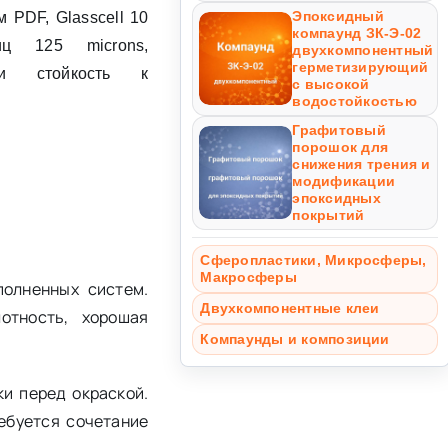
Эпоксидный
 PDF, Glasscell 10
компаунд ЗК-Э-02
иц 125 microns,
двухкомпонентный
герметизирующий
 и стойкость к
с высокой
водостойкостью
Графитовый
порошок для
снижения трения и
модификации
эпоксидных
покрытий
Сферопластики, Микросферы,
Макросферы
полненных систем.
Двухкомпонентные клеи
отность, хорошая
Компаунды и композиции
ки перед окраской.
ебуется сочетание