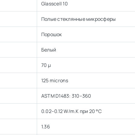
Glasscell 10
Полые стеклянные микросферы
Порошок
Белый
70 µ
125 microns
ASTM D1483: 310–360
0.02–0.12 W/m.K при 20 °C
1.36