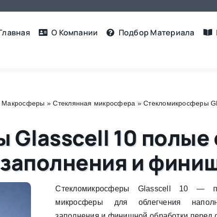
Главная
О Компании
Подбор Материалa
, Макросферы
»
Стеклянная микросфера
»
Стекломикросферы Gla
Glasscell 10 полые
 заполнения и фини
Стекломикросферы Glasscell 10 — п
микросферы для облегчения наполн
заполнения и финишной обработки перед 