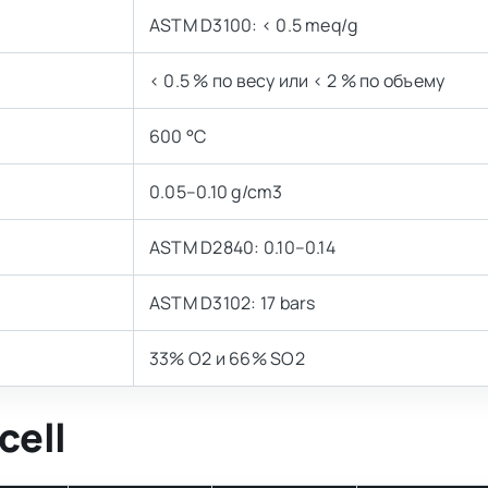
ASTM D3100: < 0.5 meq/g
< 0.5 % по весу или < 2 % по объему
600 °C
0.05–0.10 g/cm3
ASTM D2840: 0.10–0.14
ASTM D3102: 17 bars
33% O2 и 66% SO2
cell