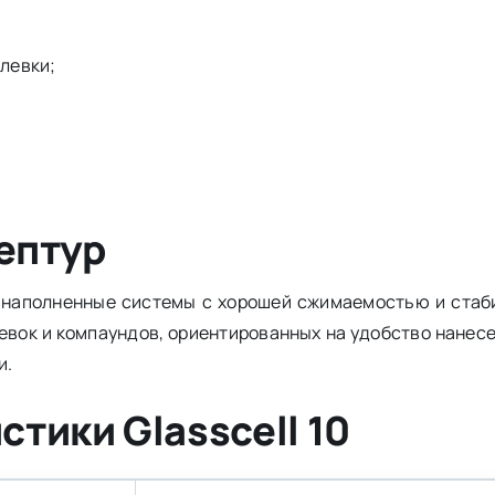
левки;
ептур
е наполненные системы с хорошей сжимаемостью и стаб
евок и компаундов, ориентированных на удобство нане
и.
тики Glasscell 10