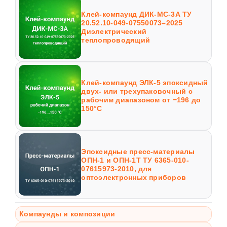
Клей-компаунд ДИК-МС-3А ТУ
20.52.10-049-07550073–2025
Диэлектрический
теплопроводящий
Клей-компаунд ЭЛК-5 эпоксидный
двух- или трехупаковочный с
рабочим диапазоном от −196 до
150°С
Эпоксидные пресс-материалы
ОПН-1 и ОПН-1Т ТУ 6365-010-
07615973-2010, для
оптоэлектронных приборов
Компаунды и композиции