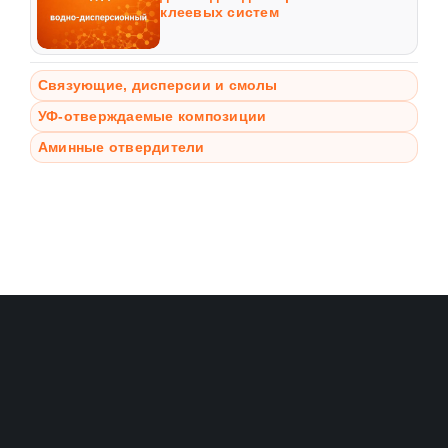
клеевых систем
Связующие, дисперсии и смолы
УФ-отверждаемые композиции
Аминные отвердители