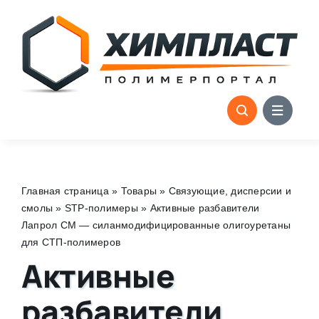
Skip
to
content
Главная страница
»
Товары
»
Связующие, дисперсии и
смолы
»
STP-полимеры
»
Активные разбавители
Лапрол СМ — силанмодифицированные олигоуретаны
для СТП-полимеров
Активные
разбавители