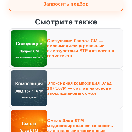
Запросить подбор
Смотрите также
Связующие Лапрол СМ —
силанмодифицированные
олигоуретаны STP для клеев и
герметиков
Эпоксидная композиция Элад
167/167М — состав на основе
эпоксидиановых смол
Смола Элад ДТМ —
модифицированная канифоль
для водно-дисперсионных