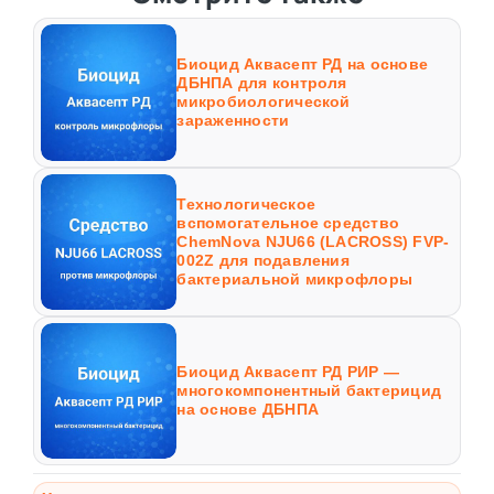
Биоцид Аквасепт РД на основе
ДБНПА для контроля
микробиологической
зараженности
Технологическое
вспомогательное средство
ChemNova NJU66 (LACROSS) FVP-
002Z для подавления
бактериальной микрофлоры
Биоцид Аквасепт РД РИР —
многокомпонентный бактерицид
на основе ДБНПА