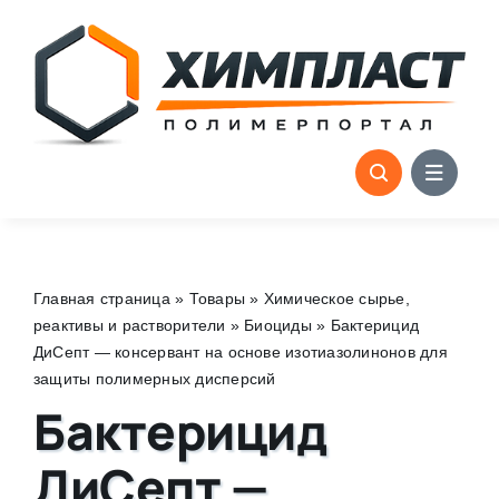
Skip
to
content
Главная страница
»
Товары
»
Химическое сырье,
реактивы и растворители
»
Биоциды
»
Бактерицид
ДиСепт — консервант на основе изотиазолинонов для
защиты полимерных дисперсий
Бактерицид
ДиСепт —