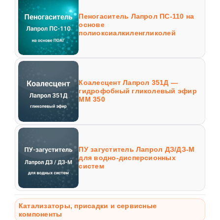
Пеногаситель Лапрол ПС-110 на
основе
полиоксиалкиленгликолей
Коалесцент Лапрол 351Д —
гидрофобный гликолевый эфир
ММ 350
ПУ загуститель Лапрол ДЗ/ДЗ-М
для водно-дисперсионных
систем
Катализаторы, присадки и сервисные
компоненты