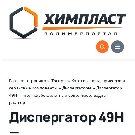
Skip
to
content
Главная страница
»
Товары
»
Катализаторы, присадки и
сервисные компоненты
»
Диспергаторы
»
Диспергатор
49Н — поликарбоксилатный сополимер, водный
раствор
Диспергатор 49Н
—