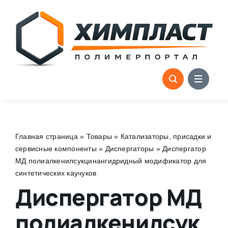
Skip
to
content
Главная страница
»
Товары
»
Катализаторы, присадки и
сервисные компоненты
»
Диспергаторы
»
Диспергатор
МД полиалкенилсукцинангидридный модификатор для
синтетических каучуков
Диспергатор МД
полиалкенилсук