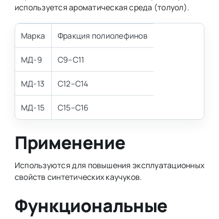
используется ароматическая среда (толуол).
Марка
Фракция полиолефинов
МД-9
С9–С11
МД-13
С12–С14
МД-15
С15–С16
Применение
Используются для повышения эксплуатационных
свойств синтетических каучуков.
Функциональные