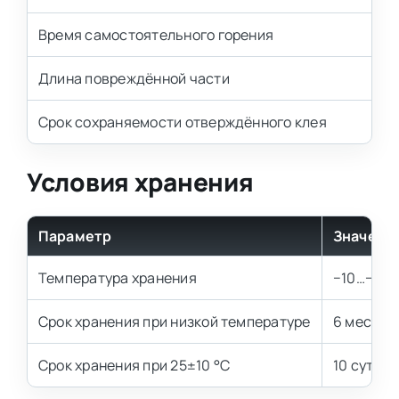
Время самостоятельного горения
Длина повреждённой части
Срок сохраняемости отверждённого клея
Условия хранения
Параметр
Значени
Температура хранения
−10…−18 
Срок хранения при низкой температуре
6 месяце
Срок хранения при 25±10 °С
10 суток