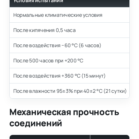
Условия испытаний
У
Нормальные климатические условия
5
После кипячения 0,5 часа
5
После воздействия −60 °С (6 часов)
5
После 500 часов при +200 °С
5
После воздействия +360 °С (15 минут)
5
После влажности 95±3% при 40±2 °С (21 сутки)
5
Механическая прочность
соединений