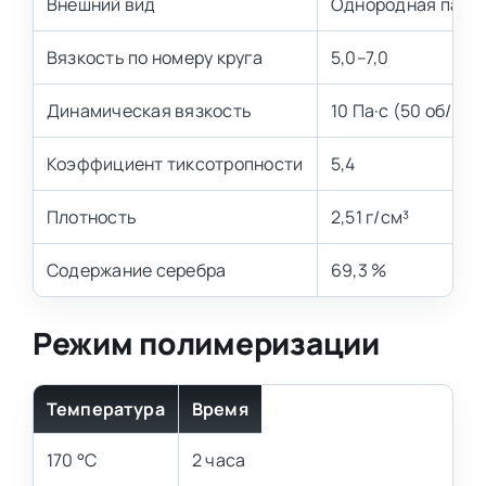
Внешний вид
Однородная пасто
Вязкость по номеру круга
5,0–7,0
Динамическая вязкость
10 Па·с (50 об/мин
Коэффициент тиксотропности
5,4
Плотность
2,51 г/см³
Содержание серебра
69,3 %
Режим полимеризации
Температура
Время
170 °С
2 часа