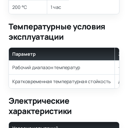
200 °С
1 час
Температурные условия
эксплуатации
Параметр
Зна
Рабочий диапазон температур
−60
Кратковременная температурная стойкость
до 3
Электрические
характеристики