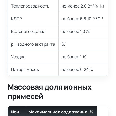
Теплопроводность
не менее 2,0 Вт/(м·К)
КЛТР
не более 5,6·10⁻⁵ °С⁻¹
Водопоглощение
не более 1,0 %
pH водного экстракта
6,1
Усадка
не более 1 %
Потеря массы
не более 0,24 %
Массовая доля ионных
примесей
Ион
Максимальное содержание, %