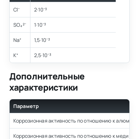
Cl⁻
2·10⁻³
SO₄²⁻
1·10⁻³
Na⁺
1,5·10⁻³
K⁺
2,5·10⁻³
Дополнительные
характеристики
Параметр
Коррозионная активность по отношению к алюмин
Коррозионная активность по отношению к меди