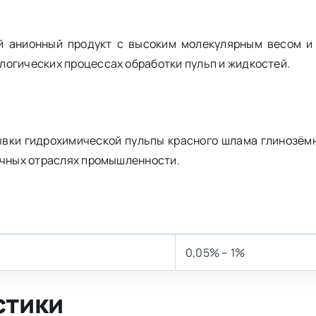
й анионный продукт с высоким молекулярным весом и
логических процессах обработки пульп и жидкостей.
ывки гидрохимической пульпы красного шлама глинозёмн
ичных отраслях промышленности.
0,05% – 1%
стики