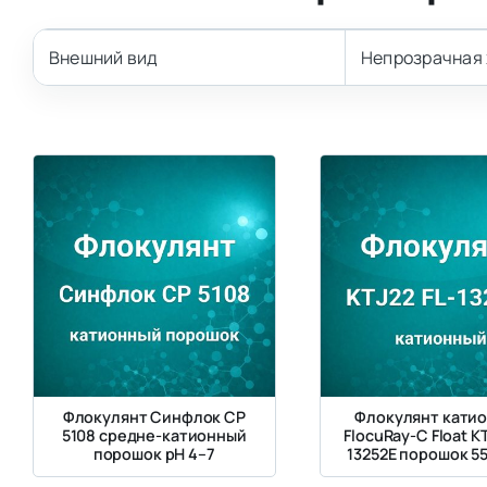
Внешний вид
Непрозрачная 
Флокулянт Синфлок CP
Флокулянт кати
5108 средне-катионный
FlocuRay-C Float KT
порошок рН 4–7
13252E порошок 5
кг/м³