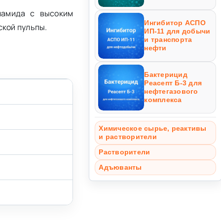
ламида с высоким
Ингибитор АСПО
ской пульпы.
ИП-11 для добычи
и транспорта
нефти
Бактерицид
Реасепт Б-3 для
нефтегазового
комплекса
Химическое сырье, реактивы
и растворители
Растворители
Адъюванты