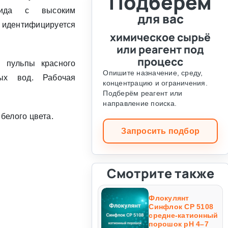
Подберём
мида с высоким
для вас
дентифицируется
химическое сырьё
или реагент под
процесс
 пульпы красного
Опишите назначение, среду,
ых вод. Рабочая
концентрацию и ограничения.
Подберём реагент или
направление поиска.
белого цвета.
Запросить подбор
Смотрите также
Флокулянт
Синфлок CP 5108
средне-катионный
порошок рН 4–7