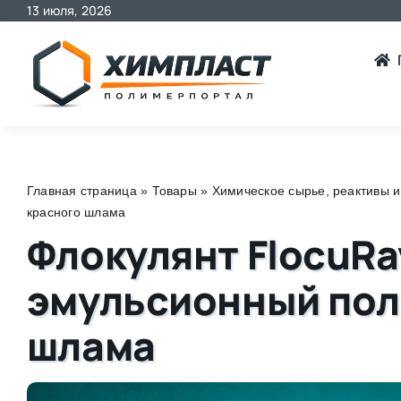
13 июля, 2026
Skip
to
content
Главная страница
»
Товары
»
Химическое сырье, реактивы и
красного шлама
Флокулянт FlocuRa
эмульсионный пол
шлама