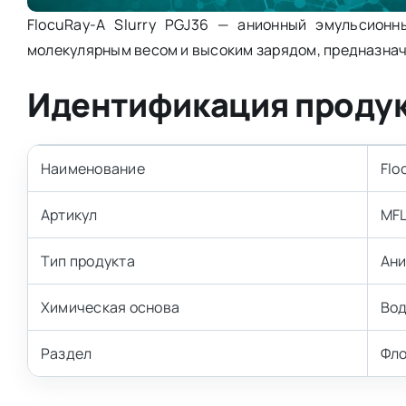
FlocuRay-A Slurry PGJ36 — анионный эмульсион
молекулярным весом и высоким зарядом, предназнач
Идентификация проду
Наименование
Flo
Артикул
MFL
Тип продукта
Ани
Химическая основа
Вод
Раздел
Фло