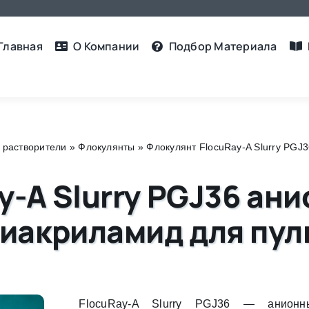
Главная
О Компании
Подбор Материалa
 растворители
»
Флокулянты
»
Флокулянт FlocuRay-A Slurry PG
y-A Slurry PGJ36 ан
иакриламид для пул
FlocuRay-A Slurry PGJ36 — анионн