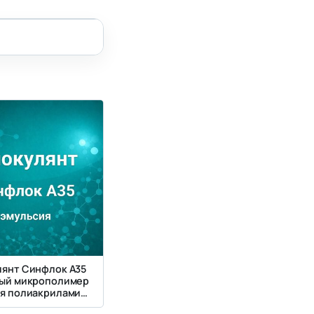
янт Синфлок А35
ый микрополимер
я полиакриламида
32–36%