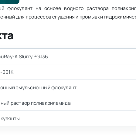
ный флокулянт на основе водного раствора полиакри
енный для процессов сгущения и промывки гидрохимиче
кта
cuRay-A Slurry PGJ36
-001K
онный эмульсионный флокулянт
ный раствор полиакриламида
кулянты