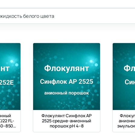
жидкость белого цвета
онный
Флокулянт Синфлок AP
Флокул
J22 FL-
2525 средне-анионный
анионн
50–850
порошок рН 4–8
эмульси