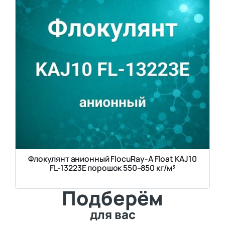
Флокулянт анионный FlocuRay-A Float KAJ10
FL-13223E порошок 550–850 кг/м³
Подберём
для вас