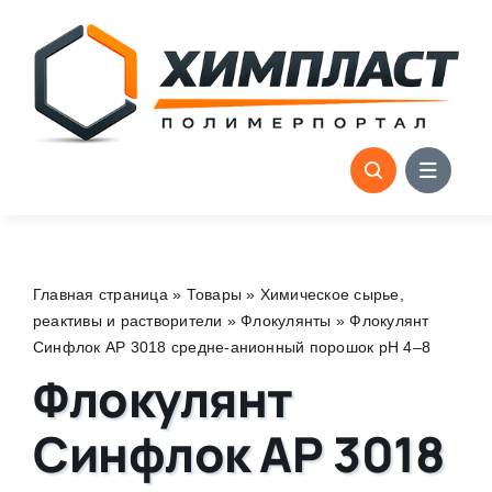
Skip
to
content
Главная страница
»
Товары
»
Химическое сырье,
реактивы и растворители
»
Флокулянты
»
Флокулянт
Синфлок АP 3018 средне-анионный порошок pH 4–8
Флокулянт
Синфлок АP 3018