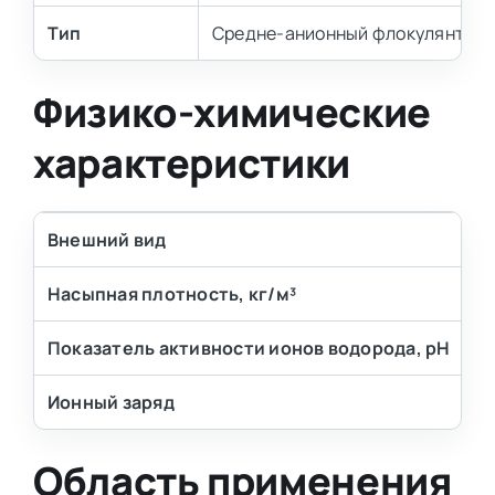
Тип
Средне-анионный флокулянт
Физико-химические
характеристики
Внешний вид
П
Насыпная плотность, кг/м³
5
Показатель активности ионов водорода, pH
4 
Ионный заряд
С
Область применения