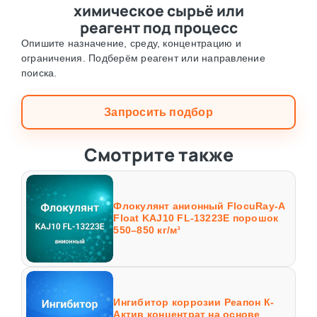
химическое сырьё или
реагент под процесс
Опишите назначение, среду, концентрацию и
ограничения. Подберём реагент или направление
поиска.
Запросить подбор
Смотрите также
Флокулянт анионный FlocuRay-A
Float KAJ10 FL-13223E порошок
550–850 кг/м³
Ингибитор коррозии Реапон К-
Актив концентрат на основе