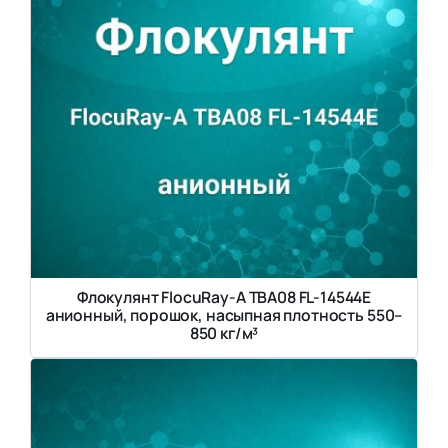
Флокулянт FlocuRay-A TBA08 FL-14544E
анионный, порошок, насыпная плотность 550–
850 кг/м³