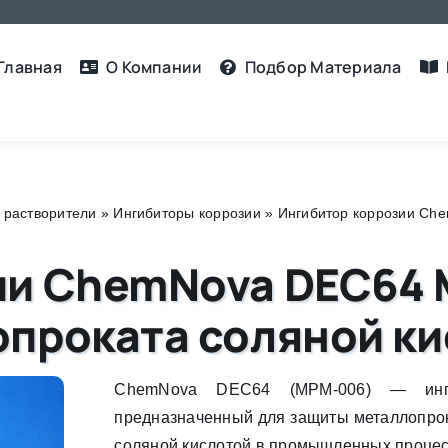
Главная
О Компании
Подбор Материалa
 растворители
»
Ингибиторы коррозии
»
Ингибитор коррозии Ch
ии ChemNova DEC64 
опроката соляной к
ChemNova DEC64 (MPM-006) — инги
предназначенный для защиты металлопрок
соляной кислотой в промышленных процес