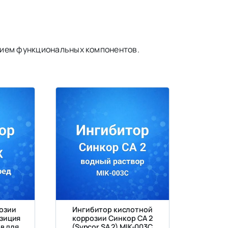
нием функциональных компонентов.
озии
Ингибитор кислотной
озиция
коррозии Синкор СА 2
в для
(Syncor SA 2) MIK-003C