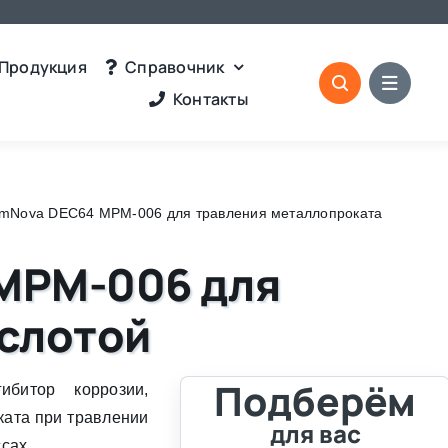
Продукция
Справочник
Контакты
emNova DEC64 MPM-006 для травления металлопроката
MPM-006 для
ислотой
Подберём
битор коррозии,
ата при травлении
для вас
сах.