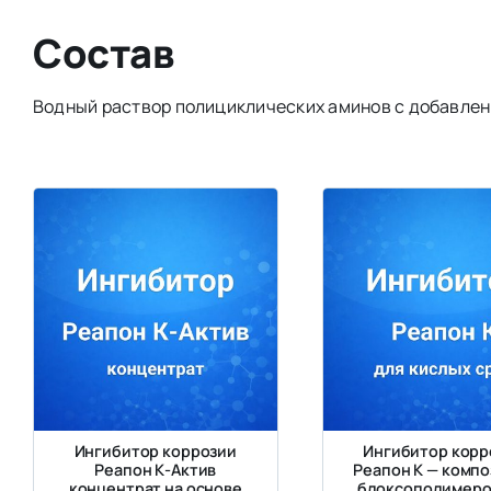
Состав
Водный раствор полициклических аминов с добавле
Ингибитор коррозии
Ингибитор корр
Реапон К-Актив
Реапон К — комп
концентрат на основе
блоксополимеро