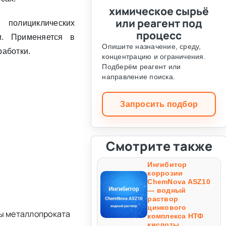
химическое сырьё
или реагент под
 полициклических
процесс
и. Применяется в
Опишите назначение, среду,
аботки.
концентрацию и ограничения.
Подберём реагент или
направление поиска.
Запросить подбор
Смотрите также
Ингибитор
коррозии
ChemNova ASZ10
— водный
раствор
цинкового
ы металлопроката
комплекса НТФ
кислоты