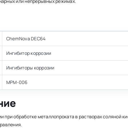
онарных или непрерывных режимах.
ChemNova DEC64
Ингибитор коррозии
Ингибиторы коррозии
MPM-006
ние
ии при обработке металлопроката в растворах соляной к
травления.