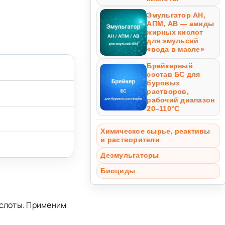
Эмульгатор АН,
АПМ, АВ — амиды
жирных кислот
для эмульсий
«вода в масле»
Брейкерный
состав БС для
буровых
растворов,
рабочий диапазон
20–110°С
Химическое сырье, реактивы
и растворители
Деэмульгаторы
Биоциды
ислоты. Применим