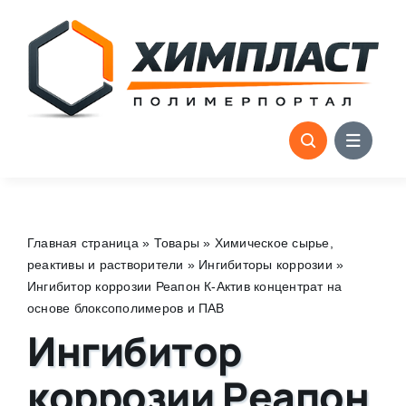
Skip
to
content
Главная страница
»
Товары
»
Химическое сырье,
реактивы и растворители
»
Ингибиторы коррозии
»
Ингибитор коррозии Реапон К-Актив концентрат на
основе блоксополимеров и ПАВ
Ингибитор
коррозии Реапон