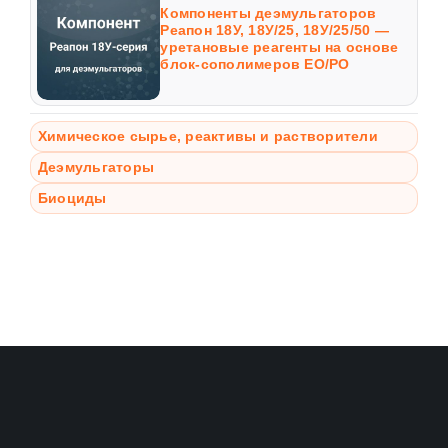
Компоненты деэмульгаторов
Реапон 18У, 18У/25, 18У/25/50 —
уретановые реагенты на основе
блок-сополимеров EO/PO
Химическое сырье, реактивы и растворители
Деэмульгаторы
Биоциды