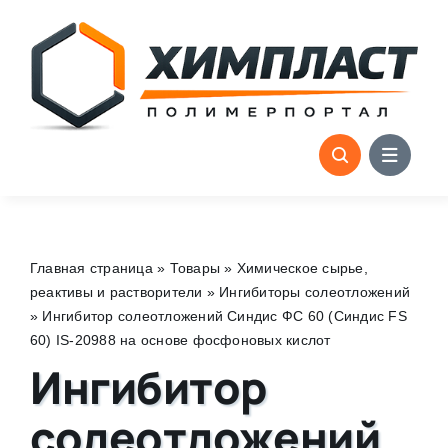
Skip
to
content
Главная страница
»
Товары
»
Химическое сырье,
реактивы и растворители
»
Ингибиторы солеотложений
»
Ингибитор солеотложений Синдис ФС 60 (Синдис FS
60) IS-20988 на основе фосфоновых кислот
Ингибитор
солеотложений