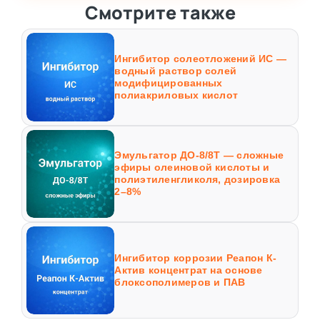
Смотрите также
Ингибитор солеотложений ИС —
водный раствор солей
модифицированных
полиакриловых кислот
Эмульгатор ДО-8/8Т — сложные
эфиры олеиновой кислоты и
полиэтиленгликоля, дозировка
2–8%
Ингибитор коррозии Реапон К-
Актив концентрат на основе
блоксополимеров и ПАВ