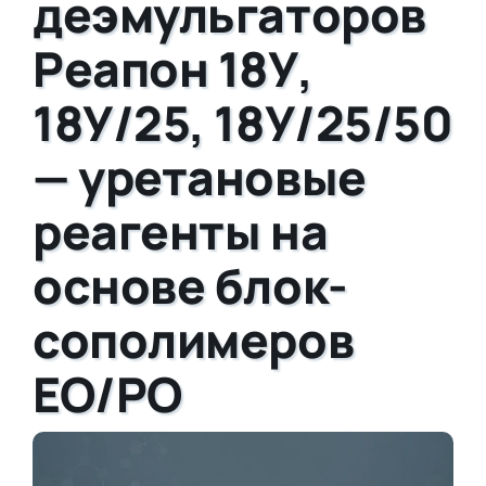
деэмульгаторов
Реапон 18У,
18У/25, 18У/25/50
— уретановые
реагенты на
основе блок-
сополимеров
EO/PO