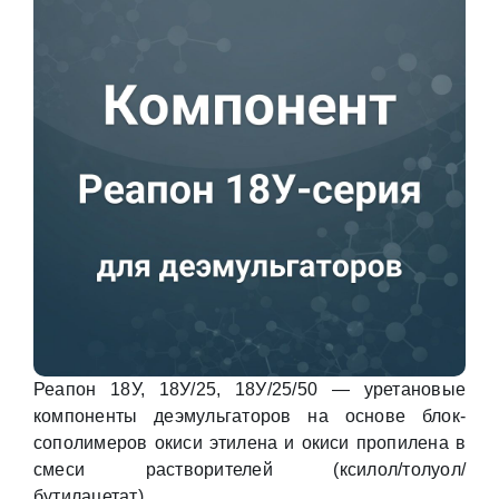
Реапон 18У, 18У/25, 18У/25/50 — уретановые
компоненты деэмульгаторов на основе блок-
сополимеров окиси этилена и окиси пропилена в
смеси растворителей (ксилол/толуол/
бутилацетат).