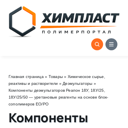
Skip
to
content
Главная страница
»
Товары
»
Химическое сырье,
реактивы и растворители
»
Деэмульгаторы
»
Компоненты деэмульгаторов Реапон 18У, 18У/25,
18У/25/50 — уретановые реагенты на основе блок-
сополимеров EO/PO
Компоненты