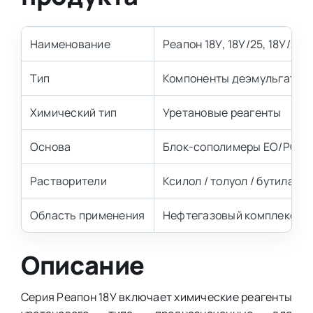
Наименование
Реапон 18У, 18У/25, 18У/25/
Тип
Компоненты деэмульгатор
Химический тип
Уретановые реагенты
Основа
Блок-сополимеры EO/PO (ок
Растворители
Ксилол / толуол / бутилаце
Область применения
Нефтегазовый комплекс
Описание
Серия Реапон 18У включает химические реагенты