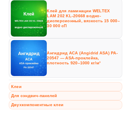
Клей для ламинации WELTEX
LAM 202 KL-20668 водно-
дисперсионный, вязкость 15 000–
30 000 сП
Ангидрид АСА (Angidrid ASA) PA-
20547 — ASA-проклейка,
плотность 920–1000 кг/м³
Клеи
Для сэндвич-панелей
Двухкомпонентные клеи