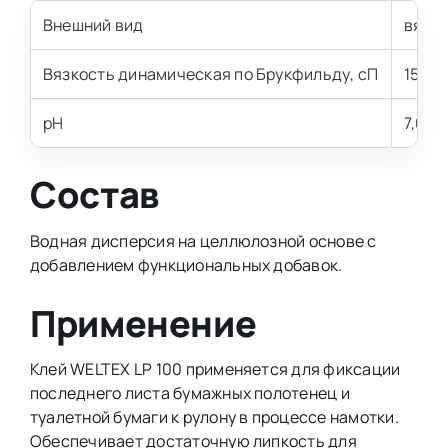
Внешний вид
вязка
Вязкость динамическая по Брукфильду, сП
15 00
pH
7,0 – 
Состав
Водная дисперсия на целлюлозной основе с
добавлением функциональных добавок.
Применение
Клей WELTEX LP 100 применяется для фиксации
последнего листа бумажных полотенец и
туалетной бумаги к рулону в процессе намотки.
Обеспечивает достаточную липкость для