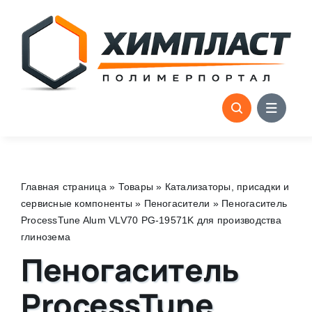
Skip
to
content
Главная страница
»
Товары
»
Катализаторы, присадки и
сервисные компоненты
»
Пеногасители
»
Пеногаситель
ProcessTune Alum VLV70 PG-19571K для производства
глинозема
Пеногаситель
ProcessTune