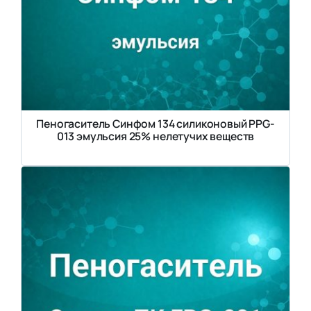
Пеногаситель Синфом 134 силиконовый PPG-
013 эмульсия 25% нелетучих веществ