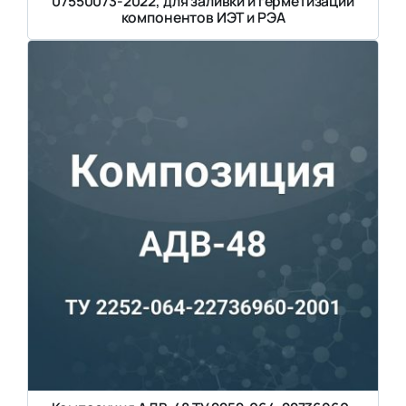
07550073-2022, для заливки и герметизации
компонентов ИЭТ и РЭА