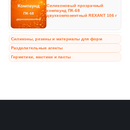
Силиконовый прозрачный
компаунд ПК-68
двухкомпонентный REXANT 106 г
Силиконы, резины и материалы для форм
Разделительные агенты
Герметики, мастики и пасты