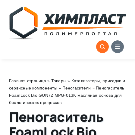
Skip
to
content
Главная страница
»
Товары
»
Катализаторы, присадки и
сервисные компоненты
»
Пеногасители
»
Пеногаситель
FoamLock Bio GUN72 MPG-013K масляная основа для
биологических процессов
Пеногаситель
FoamLock Bio