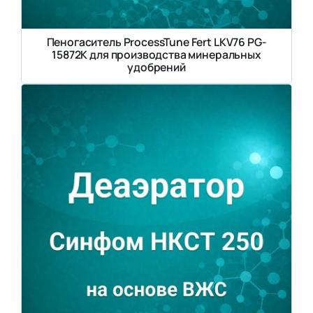
Пеногаситель ProcessTune Fert LKV76 PG-
15872K для производства минеральных
удобрений