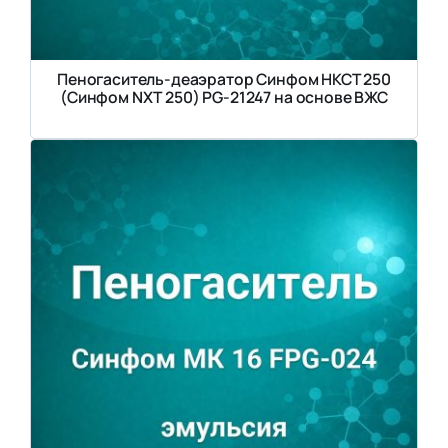
Пеногаситель-деаэратор Синфом НКСТ 250
(Синфом NXT 250) PG-21247 на основе ВЖС