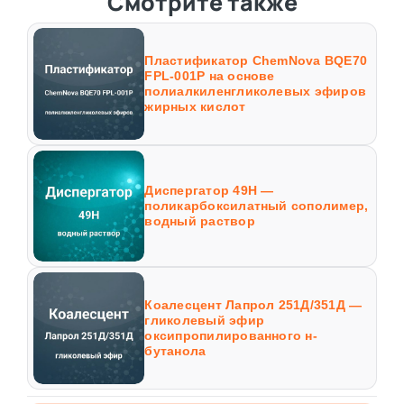
Смотрите также
Пластификатор ChemNova BQE70
FPL-001P на основе
полиалкиленгликолевых эфиров
жирных кислот
Диспергатор 49Н —
поликарбоксилатный сополимер,
водный раствор
Коалесцент Лапрол 251Д/351Д —
гликолевый эфир
оксипропилированного н-
бутанола