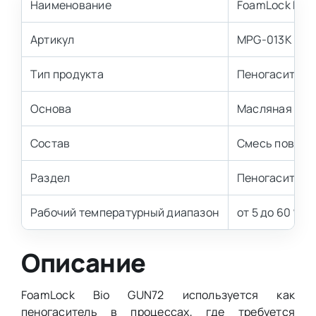
Наименование
FoamLock Bio
Артикул
MPG-013K
Тип продукта
Пеногаситель
Основа
Масляная
Состав
Смесь поверх
Раздел
Пеногасители
Рабочий температурный диапазон
от 5 до 60 °С
Описание
FoamLock Bio GUN72 используется как
пеногаситель в процессах, где требуется