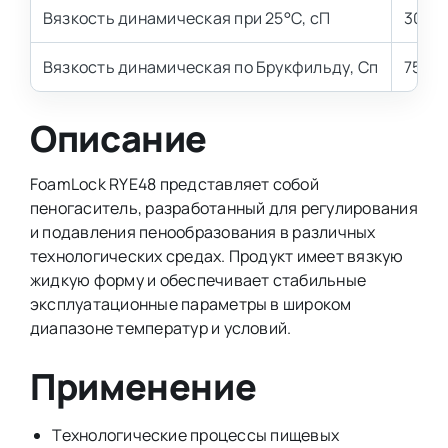
Вязкость динамическая при 25°С, сП
300-
Вязкость динамическая по Брукфильду, Сп
750-
Описание
FoamLock RYE48 представляет собой
пеногаситель, разработанный для регулирования
и подавления пенообразования в различных
технологических средах. Продукт имеет вязкую
жидкую форму и обеспечивает стабильные
эксплуатационные параметры в широком
диапазоне температур и условий.
Применение
Технологические процессы пищевых