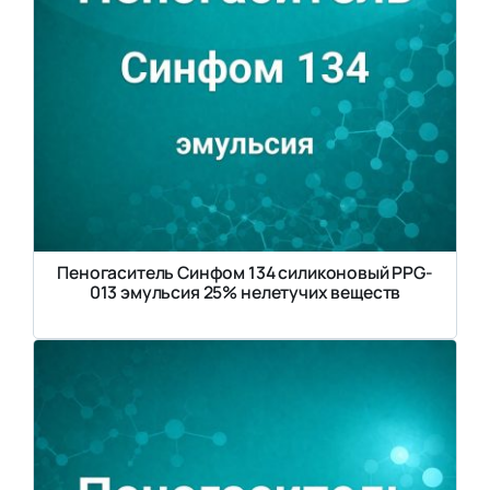
Пеногаситель Синфом 134 силиконовый PPG-
013 эмульсия 25% нелетучих веществ