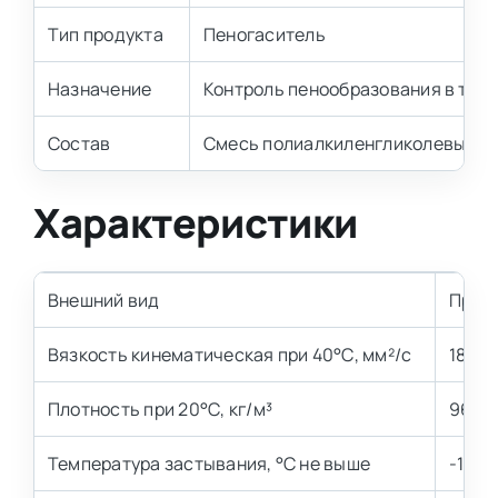
Тип продукта
Пеногаситель
Назначение
Контроль пенообразования в тех
Состав
Смесь полиалкиленгликолевых э
Характеристики
Внешний вид
Прозр
Вязкость кинематическая при 40°С, мм²/с
180-
Плотность при 20°С, кг/м³
960-
Температура застывания, °С не выше
-15