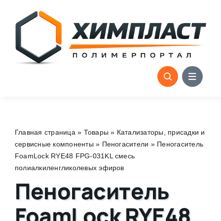
Skip
to
content
Главная страница
»
Товары
»
Катализаторы, присадки и
сервисные компоненты
»
Пеногасители
»
Пеногаситель
FoamLock RYE48 FPG-031KL смесь
полиалкиленгликолевых эфиров
Пеногаситель
FoamLock RYE48