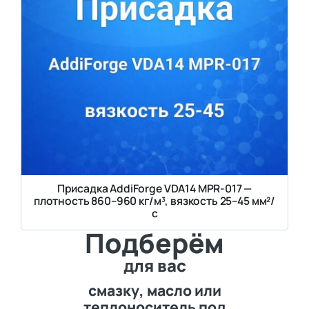
Присадка AddiForge VDA14 MPR-017 —
плотность 860–960 кг/м³, вязкость 25–45 мм²/
с
Подберём
для вас
смазку, масло или
теплоноситель под